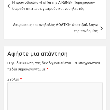
Η πρωτοβουλία «I offer my AIRBNB» Παραχωρούν
λ
δωρεάν σπίτια σε γιατρούς και νοσηλευτές
ο
ή
Ακυρώσεις και αναβολές ΛΟΑΤΚΙ+ Φεστιβάλ λόγω
γ
της πανδημίας
η
σ
η
Αφήστε μια απάντηση
ά
Η ηλ. διεύθυνση σας δεν δημοσιεύεται.
Τα υποχρεωτικά
ρ
πεδία σημειώνονται με
*
θ
Σχόλιο
*
ρ
ω
ν