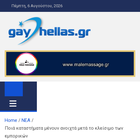
S
Πέμπτη, 6 Αυγούστου, 2026
k
i
p
t
o
gayhellas.gr – lgbt news and
lgbt news & guide
c
o
guide
n
t
e
n
t
Home
ΝΕΑ
Ποιά καταστήματα μένουν ανοιχτά μετά το κλείσιμο των
εμπορικών