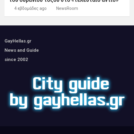
4 εβδομάδες ago
NewsRoom
GayHellas.gr
News and Guide
since 2002