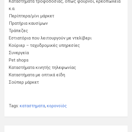
Καταστήματα τροφοδοσίας, όπως φούρνοι, κρεοπωλεία
κ.α.
Περίπτερα/μίνι μάρκετ
Πρατήρια καυσίμων
Τράπεζες
Εστιατόρια που λειτουργούν με ντελίβερι
Κούριερ – ταχυδρομικές υπηρεσίες
Συνεργεία
Pet shops
Καταστήματα κινητής τηλεφωνίας
Καταστήματα με οπτικά είδη
Σούπερ μάρκετ
Tags:
καταστηματα
,
κορονοϊός
Π