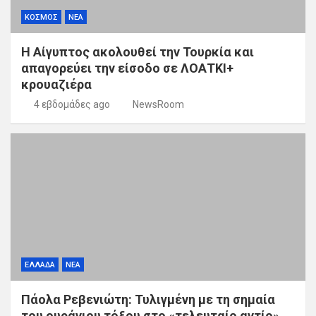
ΚΟΣΜΟΣ
ΝΕΑ
Η Αίγυπτος ακολουθεί την Τουρκία και
απαγορεύει την είσοδο σε ΛΟΑΤΚΙ+
κρουαζιέρα
4 εβδομάδες ago
NewsRoom
ΕΛΛΑΔΑ
ΝΕΑ
Πάολα Ρεβενιώτη: Τυλιγμένη με τη σημαία
του ουράνιου τόξου στο «τελευταίο αντίο»