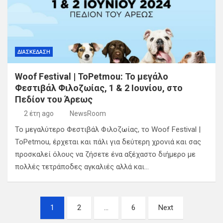
ΔΙΑΣΚΕΔΑΣΗ
Woof Festival | ToPetmou: Το μεγάλο
Φεστιβάλ Φιλοζωίας, 1 & 2 Ιουνίου, στο
Πεδίον του Άρεως
2 έτη ago
NewsRoom
Το μεγαλύτερο Φεστιβάλ Φιλοζωίας, το Woof Festival |
ToPetmou, έρχεται και πάλι για δεύτερη χρονιά και σας
προσκαλεί όλους να ζήσετε ένα αξέχαστο διήμερο με
πολλές τετράποδες αγκαλιές αλλά και…
Σελιδοποίηση
1
2
…
6
Next
άρθρων