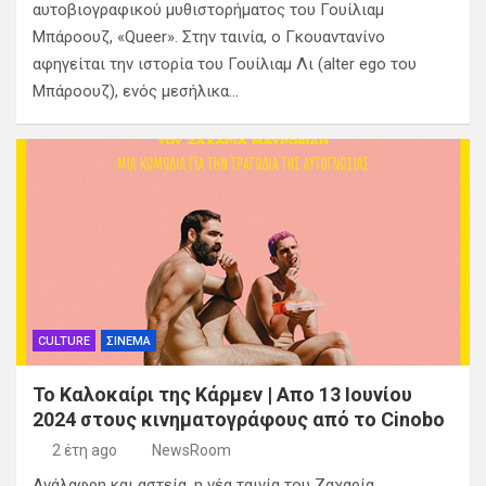
αυτοβιογραφικού μυθιστορήματος του Γουίλιαμ
Μπάροουζ, «Queer». Στην ταινία, ο Γκουαντανίνο
αφηγείται την ιστορία του Γουίλιαμ Λι (alter ego του
Μπάροουζ), ενός μεσήλικα…
CULTURE
ΣΙΝΕΜΑ
Το Καλοκαίρι της Κάρμεν | Απο 13 Ιουνίου
2024 στους κινηματογράφους από το Cinobo
2 έτη ago
NewsRoom
Ανάλαφρη και αστεία, η νέα ταινία του Ζαχαρία