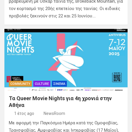
βραβευμένη με Όσκαρ ταινία της, Brokeback Mountain, για
τον εορτασμό της 20ής επετείου της ταινίας. Οι ειδικές
προβολές ξεκινούν στις 22 και 25 Ιουνίου.…
COMMUNITY
CULTURE
ΣΙΝΕΜΑ
Τα Queer Movie Nights για 4η χρονιά στην
Αθήνα
1 έτος ago
NewsRoom
Με αφορμή την Παγκόσμια Ημέρα κατά της Ομοφοβίας,
Τρανσφοβίας, Αμφιφοβίας και Ιντερφοβίας (17 Μαΐου),