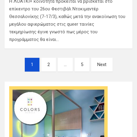
Η ΛΟΑΤΚΙ+ κοινότητα πρόκειται να βρίσκεται στο
επίκεντρο του 26ου Φεστιβάλ Ντοκιμαντέρ
Θεσσαλονίκης (7-17/3), καθώς μετά την ανακοίνωση του
μεγάλου αφιερώματος στις queer ταινίες
τεκμηρίωσης έγινε γνωστό πως μέρος του
προγράμματος θα είναι…
Σελιδοποίηση
1
2
…
5
Next
άρθρων