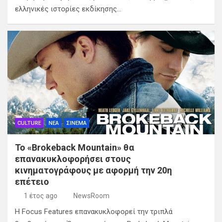
ελληνικές ιστορίες εκδίκησης…
CULTURE
ΝΕΑ
ΣΙΝΕΜΑ
Το «Brokeback Mountain» θα
επανακυκλοφορήσει στους
κινηματογράφους με αφορμή την 20η
επέτειο
1 έτος ago
NewsRoom
Η Focus Features επανακυκλοφορεί την τριπλά