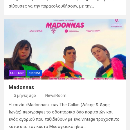
αίθουσες να την παρακολουθήσουν, με την…
CULTURE
ΣΙΝΕΜΑ
Madonnas
3 μήνες ago
NewsRoom
H ταινία «Madonnas» των The Callas (Λάκης & Άρης
Ιωνάς) περιγράφει το οδοιπορικό δύο κοριτσιών και
ενός αγοριού που ταξιδεύουν με ένα vintage τροχόσπιτο
κάτω από τον καυτό Μεσογειακό ήλιο…