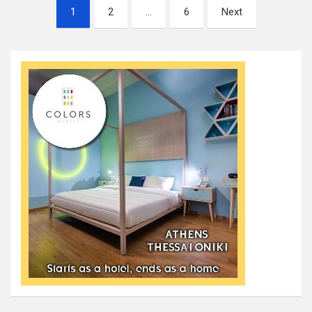
Σελιδοποίηση
1
2
…
6
Next
άρθρων