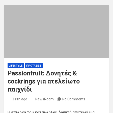
LIFESTYLE
ΠΡΟΤΑΣΕΙΣ
Passionfruit: Δονητές &
cockrings για ατελείωτο
παιχνίδι
3 έτη ago
NewsRoom
No Comments
Η
επιλογή του κατάλληλου δονητή
αποτελεί μία