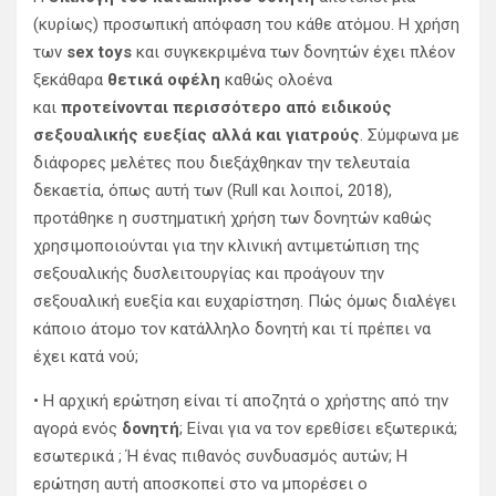
(κυρίως) προσωπική απόφαση του κάθε ατόμου. Η χρήση
των
sex toys
και συγκεκριμένα των δονητών έχει πλέον
ξεκάθαρα
θετικά οφέλη
καθώς ολοένα
και
προτείνονται περισσότερο από ειδικούς
σεξουαλικής ευεξίας αλλά και γιατρούς
. Σύμφωνα με
διάφορες μελέτες που διεξάχθηκαν την τελευταία
δεκαετία, όπως αυτή των (Rull και λοιποί, 2018),
προτάθηκε η συστηματική χρήση των δονητών καθώς
χρησιμοποιούνται για την κλινική αντιμετώπιση της
σεξουαλικής δυσλειτουργίας και προάγουν την
σεξουαλική ευεξία και ευχαρίστηση. Πώς όμως διαλέγει
κάποιο άτομο τον κατάλληλο δονητή και τί πρέπει να
έχει κατά νού;
• Η αρχική ερώτηση είναι τί αποζητά ο χρήστης από την
αγορά ενός
δονητή
; Είναι για να τον ερεθίσει εξωτερικά;
εσωτερικά ; Ή ένας πιθανός συνδυασμός αυτών; Η
ερώτηση αυτή αποσκοπεί στο να μπορέσει ο