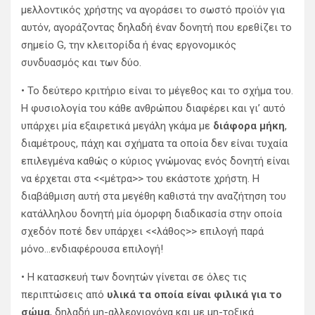
μελλοντικός χρήστης να αγοράσει το σωστό προϊόν για
αυτόν, αγοράζοντας δηλαδή έναν δονητή που ερεθίζει το
σημείο G, την κλειτορίδα ή ένας εργονομικός
συνδυασμός και των δύο.
• Το δεύτερο κριτήριο είναι το μέγεθος και το σχήμα του.
Η φυσιολογία του κάθε ανθρώπου διαφέρει και γι’ αυτό
υπάρχει μία εξαιρετικά μεγάλη γκάμα με
διάφορα μήκη
,
διαμέτρους, πάχη και σχήματα τα οποία δεν είναι τυχαία
επιλεγμένα καθώς ο κύριος γνώμονας ενός δονητή είναι
να έρχεται στα <<μέτρα>> του εκάστοτε χρήστη. Η
διαβάθμιση αυτή στα μεγέθη καθιστά την αναζήτηση του
κατάλληλου δονητή μία όμορφη διαδικασία στην οποία
σχεδόν ποτέ δεν υπάρχει <<λάθος>> επιλογή παρά
μόνο…ενδιαφέρουσα επιλογή!
• Η κατασκευή των δονητών γίνεται σε όλες τις
περιπτώσεις από
υλικά τα οποία είναι φιλικά για το
σώμα
, δηλαδή μη-αλλεργιογόνα και με μη-τοξικά