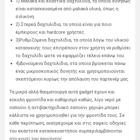
1) Μαλακά και ελαστικά δαχτυλίδια, τα οποία συνήθως
είναι κατασκευασμένα από μαλακά υλικά, όπως η
σιλικόνη.
2) Στερεά δαχτυλίδια, τα οποία είναι για ποιο
έμπειρους και hardcore χρήστες.
3)Ρυθμιζόμενα δαχτυλίδια, τα οποία λόγω του υλικού
κατασκευής τους επιτρέπουν στον χρήστη να ρυθμίσει
το δαχτυλίδι ώστε να εφαρμόζει τέλεια επάνω του.
4)Δονούμενα δαχτυλίδια, στα οποία βρίσκεται πάνω
ένας μικροσκοπικός δονητής και χρησιμοποιούνται
σκεπτόμενοι κυρίως την απόλαυση του παρτενέρ μας.
Τα μικρά αλλά θαυματουργά αυτά gadget έχουν και
εύκολη φροντίδα και καθαρισμό καθώς, λίγο νερό με
σαπούνι ή αντιβακτηριδιακό σαπούνι χεριών μπορεί
κάλλιστα να χρησιμοποιηθεί για την φροντίδα τους. Σε
κάθε περίπτωση, ανατρέχουμε και στις σαφείς οδηγίες
του εκάστοτε κατασκευαστήπου συμπεριλαμβάνονται
στο κουτί του προϊόντος.