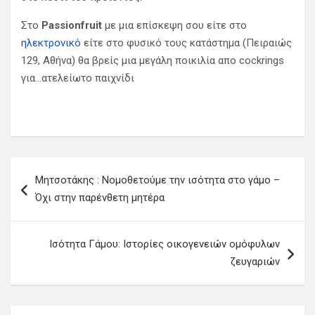
Στο
Passionfruit
με μια επίσκεψη σου είτε στο
ηλεκτρονικό
είτε στο φυσικό τους κατάστημα (Πειραιώς
129, Αθήνα) θα βρείς μια μεγάλη ποικιλία απο cockrings
για…ατελείωτο παιχνίδι
Π
Μητσοτάκης : Νομοθετούμε την ισότητα στο γάμο –
λ
Όχι στην παρένθετη μητέρα
ο
ή
Ισότητα Γάμου: Ιστορίες οικογενειών ομόφυλων
γ
ζευγαριών
η
σ