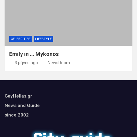
CELEBRITIES
LIFESTYLE
Emily in … Mykonos
3 μήνες ago
NewsRoom
GayHellas.gr
News and Guide
since 2002