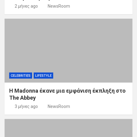
2 μήνες ago
NewsRoom
CELEBRITIES
LIFESTYLE
Η Madonna έκανε μια εμφάνιση έκπληξη στο
The Abbey
3 μήνες ago
NewsRoom