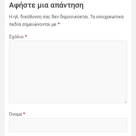
η
Αφήστε μια απάντηση
ά
Η ηλ. διεύθυνση σας δεν δημοσιεύεται.
Τα υποχρεωτικά
ρ
πεδία σημειώνονται με
*
θ
Σχόλιο
*
ρ
ω
ν
Όνομα
*