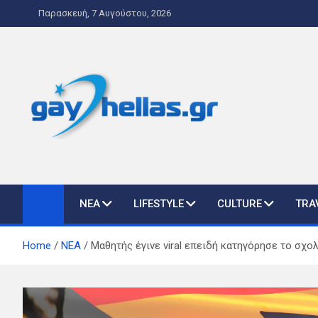
Skip
Παρασκευή, 7 Αυγούστου, 2026
to
content
gayhellas.gr – lgbt ne
lgbt news & guide
ΝΕΑ
LIFESTYLE
CULTURE
TRA
Home
ΝΕΑ
Μαθητής έγινε viral επειδή κατηγόρησε το σχο