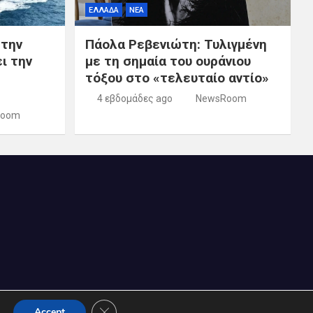
ΕΛΛΑΔΑ
ΝΕΑ
 την
Πάολα Ρεβενιώτη: Τυλιγμένη
ι την
με τη σημαία του ουράνιου
τόξου στο «τελευταίο αντίο»
4 εβδομάδες ago
NewsRoom
Room
Κλείσιμο του Cookie banner για το GDPR
Accept