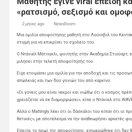
Μαθητής έγινε viral επειδή κ
«ρατσισμό, σεξισμό και ομο
2 μήνες ago
NewsRoom
Μια ομιλία αποφοίτησης μαθητή στο Λούισβιλ του Κεντάκι
στιγμή για να επικρίνει το σχολείο του.
Ο Ντάνιελ Μάτινγκλι, φοιτητής στην Ακαδημία Στιούαρτ, ε
μιλήσει στην τελετή αποφοίτησής του.
Είχε ετοιμάσει μια ομιλία για την αποδοχή και τις προσ
απώλειας και των δύο γονιών του από καρκίνο.
«Οι γονείς μου είναι νεκροί και νιώθω ότι ο κόσμος πρέπ
χρειάζεται να σε διαμορφώσει», είπε ο Ντάνιελ στο WAV
Αλλά ο Mattingly λέει ότι οι δάσκαλοι του είπαν ότι οι 
θετικές», με αποτέλεσμα να την αναθεωρήσει αρκετές φο
Έπειτα, το πρωί της αποφοίτησης, ενημερώθηκε ότι δεν θ