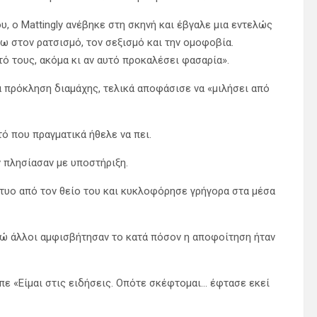
, ο Mattingly ανέβηκε στη σκηνή και έβγαλε μια εντελώς
νω στον ρατσισμό, τον σεξισμό και την ομοφοβία.
 τους, ακόμα κι αν αυτό προκαλέσει φασαρία».
ια πρόκληση διαμάχης, τελικά αποφάσισε να «μιλήσει από
τό που πραγματικά ήθελε να πει.
ν πλησίασαν με υποστήριξη.
τυο από τον θείο του και κυκλοφόρησε γρήγορα στα μέσα
 ενώ άλλοι αμφισβήτησαν το κατά πόσον η αποφοίτηση ήταν
πε «Είμαι στις ειδήσεις. Οπότε σκέφτομαι… έφτασε εκεί