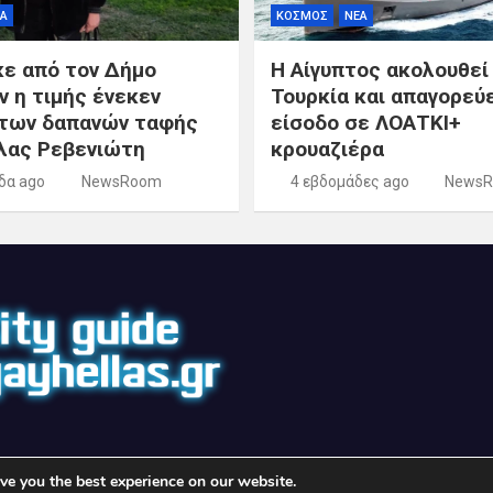
Α
ΚΟΣΜΟΣ
ΝΕΑ
κε από τον Δήμο
Η Αίγυπτος ακολουθεί
ν η τιμής ένεκεν
Τουρκία και απαγορεύε
των δαπανών ταφής
είσοδο σε ΛΟΑΤΚΙ+
λας Ρεβενιώτη
κρουαζιέρα
δα ago
NewsRoom
4 εβδομάδες ago
News
ve you the best experience on our website.