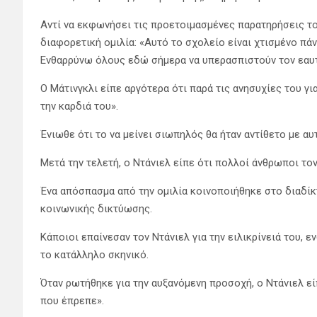
Αντί να εκφωνήσει τις προετοιμασμένες παρατηρήσεις του
διαφορετική ομιλία: «Αυτό το σχολείο είναι χτισμένο πά
Ενθαρρύνω όλους εδώ σήμερα να υπερασπιστούν τον εαυτό
Ο Μάτινγκλι είπε αργότερα ότι παρά τις ανησυχίες του γ
την καρδιά του».
Ένιωθε ότι το να μείνει σιωπηλός θα ήταν αντίθετο με αυ
Μετά την τελετή, ο Ντάνιελ είπε ότι πολλοί άνθρωποι το
Ένα απόσπασμα από την ομιλία κοινοποιήθηκε στο διαδίκ
κοινωνικής δικτύωσης.
Κάποιοι επαίνεσαν τον Ντάνιελ για την ειλικρίνειά του,
το κατάλληλο σκηνικό.
Όταν ρωτήθηκε για την αυξανόμενη προσοχή, ο Ντάνιελ εί
που έπρεπε».