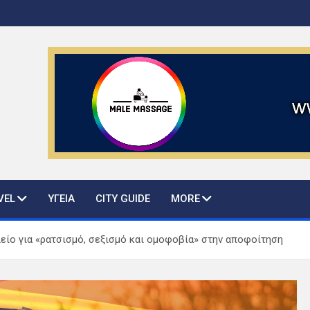
ws and guide
VEL
ΥΓΕΙΑ
CITY GUIDE
MORE
λείο για «ρατσισμό, σεξισμό και ομοφοβία» στην αποφοίτηση