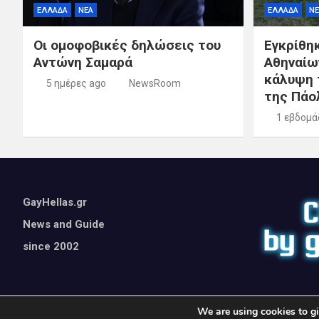
ΕΛΛΑΔΑ
ΝΕΑ
ΕΛΛΑΔΑ
ΝΕ
Οι ομοφοβικές δηλώσεις του
Εγκρίθη
Αντώνη Σαμαρά
Αθηναίω
κάλυψη 
5 ημέρες ago
NewsRoom
της Πάο
1 εβδομά
GayHellas.gr
News and Guide
since 2002
We are using cookies to gi