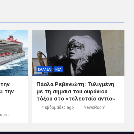
ΕΛΛΑΔΑ
ΝΕΑ
 την
Πάολα Ρεβενιώτη: Τυλιγμένη
ι την
με τη σημαία του ουράνιου
τόξου στο «τελευταίο αντίο»
4 εβδομάδες ago
NewsRoom
Room