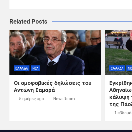
Related Posts
ΕΛΛΑΔΑ
ΝΕΑ
ΕΛΛΑΔΑ
ΝΕ
Οι ομοφοβικές δηλώσεις του
Εγκρίθη
Αντώνη Σαμαρά
Αθηναίω
κάλυψη 
5 ημέρες ago
NewsRoom
της Πάο
1 εβδομά