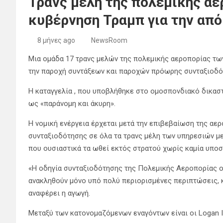
Τρανς μέλη της πολεμικής αε
κυβέρνηση Τραμπ για την απ
8 μήνες ago
NewsRoom
Μια ομάδα 17 τρανς μελών της πολεμικής αεροπορίας τω
την παροχή συντάξεων και παροχών πρόωρης συνταξιοδό
Η καταγγελία , που υποβλήθηκε στο ομοσπονδιακό δικαστ
ως «παράνομη και άκυρη».
Η νομική ενέργεια έρχεται μετά την επιβεβαίωση της αε
συνταξιοδότησης σε όλα τα τρανς μέλη των υπηρεσιών με
που ουσιαστικά τα ωθεί εκτός στρατού χωρίς καμία υποσ
«Η οδηγία συνταξιοδότησης της Πολεμικής Αεροπορίας ορ
ανακληθούν μόνο υπό πολύ περιορισμένες περιπτώσεις, κ
αναφέρει η αγωγή.
Μεταξύ των κατονομαζόμενων εναγόντων είναι οι Logan Irelan