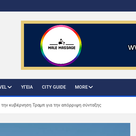
ws and guide
VEL
ΥΓΕΙΑ
CITY GUIDE
MORE
 την κυβέρνηση Τραμπ για την απόρριψη σύνταξης