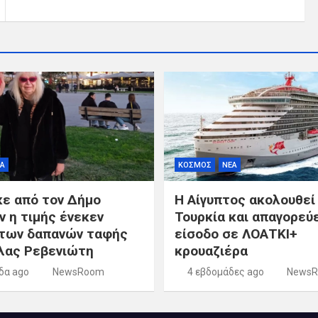
Α
ΚΟΣΜΟΣ
ΝΕΑ
κε από τον Δήμο
Η Αίγυπτος ακολουθεί
ν η τιμής ένεκεν
Τουρκία και απαγορεύε
των δαπανών ταφής
είσοδο σε ΛΟΑΤΚΙ+
λας Ρεβενιώτη
κρουαζιέρα
δα ago
NewsRoom
4 εβδομάδες ago
News