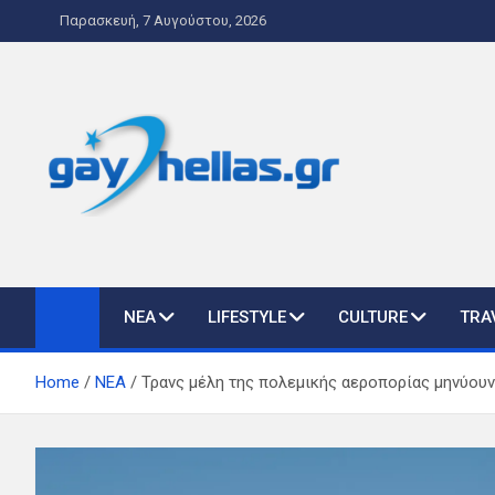
Skip
Παρασκευή, 7 Αυγούστου, 2026
to
content
gayhellas.gr – lgbt ne
lgbt news & guide
ΝΕΑ
LIFESTYLE
CULTURE
TRA
Home
ΝΕΑ
Τρανς μέλη της πολεμικής αεροπορίας μηνύουν