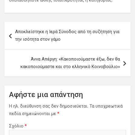
οποιασδήποτε άλλης ιδιαιτερότητας ή κατηγορίας.
Π
Αποκλείστηκε η Ιερά Σύνοδος από τη συζήτηση για
λ
την ισότητα στον γάμο
ο
ή
Άννα Απέργη: «Κακοποιούμαστε έξω, δεν θα
γ
κακοποιούμαστε και στο ελληνικό Κοινοβούλιο»
η
σ
η
Αφήστε μια απάντηση
ά
Η ηλ. διεύθυνση σας δεν δημοσιεύεται.
Τα υποχρεωτικά
ρ
πεδία σημειώνονται με
*
θ
Σχόλιο
*
ρ