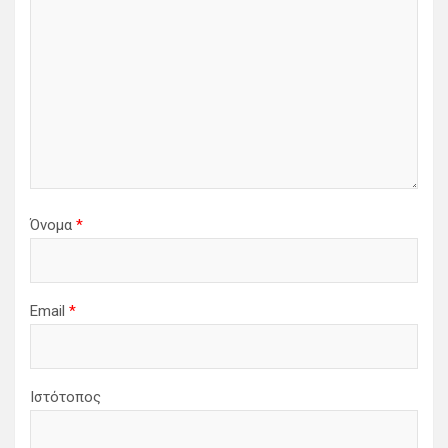
ω
ν
Όνομα
*
Email
*
Ιστότοπος