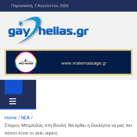
S
Παρασκευή, 7 Αυγούστου, 2026
k
i
p
t
o
gayhellas.gr – lgbt news and
lgbt news & guide
c
o
guide
n
t
e
n
t
Home
ΝΕΑ
Σπύρος Μπιμπίλας στη Βουλή: Nα έρθει η Εκκλησία να μας πει
πόσοι είναι οι γκέι ιερείς