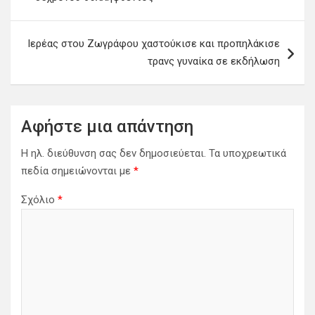
ο
ή
Ιερέας στου Ζωγράφου χαστούκισε και προπηλάκισε
γ
τρανς γυναίκα σε εκδήλωση
η
σ
η
Αφήστε μια απάντηση
ά
Η ηλ. διεύθυνση σας δεν δημοσιεύεται.
Τα υποχρεωτικά
ρ
πεδία σημειώνονται με
*
θ
Σχόλιο
*
ρ
ω
ν