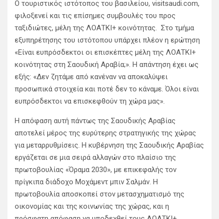
Ο τουριστικός ιστότοπος του βασιλείου, visitsaudi.com,
φιλοξενεί και τις επίσημες συμβουλές του προς
ταξιδιώτες, μέλη της ΛΟΑΤΚΙ+ κοινότητας. Στο τμήμα
εξυπηρέτησης του ιστότοπου υπάρχει πλέον η ερώτηση
«Είναι ευπρόσδεκτοι οι επισκέπτες μέλη της ΛΟΑΤΚΙ+
κοινότητας στη Σαουδική Αραβία;». Η απάντηση έχει ως
εξής: «Δεν ζητάμε από κανέναν να αποκαλύψει
προσωπικά στοιχεία και ποτέ δεν το κάναμε. Όλοι είναι
ευπρόσδεκτοι να επισκεφθούν τη χώρα μας».
Η απόφαση αυτή πάντως της Σαουδικής Αραβίας
αποτελεί μέρος της ευρύτερης στρατηγικής της χώρας
για μεταρρυθμίσεις. Η κυβέρνηση της Σαουδικής Αραβίας
εργάζεται σε μια σειρά αλλαγών στο πλαίσιο της
πρωτοβουλίας «Όραμα 2030», με επικεφαλής τον
πρίγκιπα διάδοχο Μοχάμεντ μπιν Σαλμάν. Η
πρωτοβουλία αποσκοπεί στον μετασχηματισμό της
οικονομίας και της κοινωνίας της χώρας, και η
πρόσφατη απόφαση να υποδεχθεί τους ΛΟΑΤΚΙ+