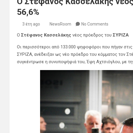
Ο Στέφανος Κασσελάκης νέος
56,6%
3 έτη ago
NewsRoom
No Comments
Ο
Στέφανος Κασσελάκης
νέος πρόεδρος του
ΣΥΡΙΖΑ
Οι περισσότεροι από 133.000 ψηφοφόροι που πήγαν στις
ΣΥΡΙΖΑ, ανέδειξαν ως νέο πρόεδρο του κόμματος τον Στ
συγκέντρωσε η συνυποψήφιά του, Έφη Αχτσιόγλου, με την 