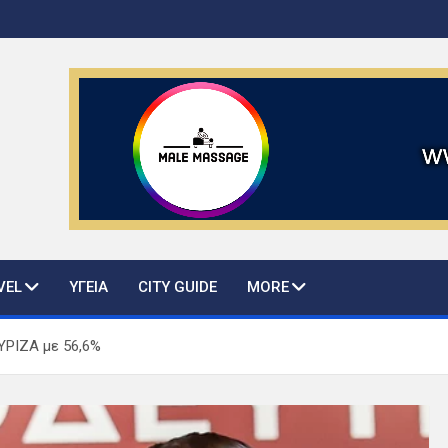
ws and guide
VEL
ΥΓΕΙΑ
CITY GUIDE
MORE
ΥΡΙΖΑ με 56,6%