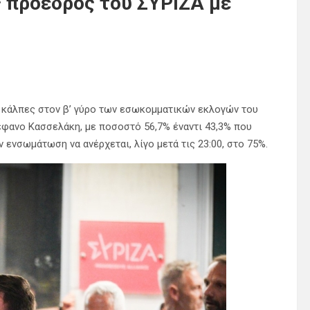
 πρόεδρος του ΣΥΡΙΖΑ με
 κάλπες στον β’ γύρο των εσωκομματικών εκλογών του
έφανο Κασσελάκη, με ποσοστό 56,7% έναντι 43,3% που
ενσωμάτωση να ανέρχεται, λίγο μετά τις 23:00, στο 75%.