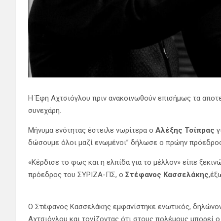
Η Έφη Αχτσιόγλου πριν ανακοινωθούν επισήμως τα αποτ
συνεχάρη.
Μήνυμα ενότητας έστειλε νωρίτερα ο
Αλέξης Τσίπρας
γ
δώσουμε όλοι μαζί ενωμένοι” δήλωσε ο πρώην πρόεδρος
«Κέρδισε το φως και η ελπίδα για το μέλλον» είπε ξεκι
πρόεδρος του ΣΥΡΙΖΑ-ΠΣ, ο
Στέφανος Κασσελάκης
,έξ
Ο Στέφανος Κασσελάκης εμφανίστηκε ενωτικός, δηλώνοντ
Αχτσιόγλου και τονίζοντας ότι στους πολέμους μπορεί ο