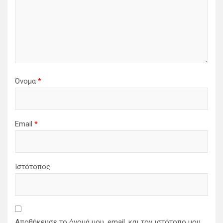
Όνομα
*
Email
*
Ιστότοπος
Αποθήκευσε το όνομά μου, email, και τον ιστότοπο μου