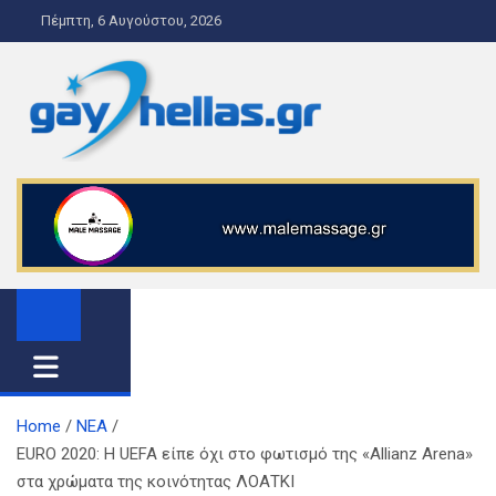
S
Πέμπτη, 6 Αυγούστου, 2026
k
i
p
t
o
gayhellas.gr – lgbt news and
lgbt news & guide
c
o
guide
n
t
e
n
t
Home
ΝΕΑ
EURO 2020: H UEFA είπε όχι στο φωτισμό της «Allianz Arena»
στα χρώματα της κοινότητας ΛΟΑΤΚΙ