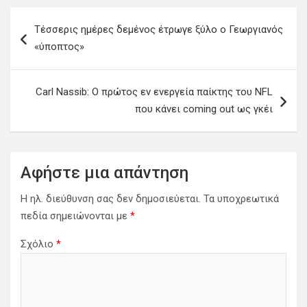
Π
Τέσσερις ημέρες δεμένος έτρωγε ξύλο ο Γεωργιανός
λ
«ύποπτος»
ο
ή
Carl Nassib: Ο πρώτος εν ενεργεία παίκτης του NFL
γ
που κάνει coming out ως γκέι
η
σ
η
Αφήστε μια απάντηση
ά
Η ηλ. διεύθυνση σας δεν δημοσιεύεται.
Τα υποχρεωτικά
ρ
πεδία σημειώνονται με
*
θ
Σχόλιο
*
ρ
ω
ν