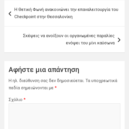
Π
Η Θετική Φωνή ανακοινώνει την επαναλειτουργία του
λ
Checkpoint στην Θεσσαλονίκη
ο
ή
Σκέψεις να ανοίξουν οι οργανωμένες παραλίες
γ
ενόψει του μίνι καύσωνα
η
σ
η
Αφήστε μια απάντηση
ά
Η ηλ. διεύθυνση σας δεν δημοσιεύεται.
Τα υποχρεωτικά
ρ
πεδία σημειώνονται με
*
θ
Σχόλιο
*
ρ
ω
ν