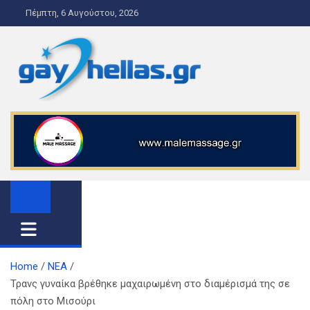
S
Πέμπτη, 6 Αυγούστου, 2026
k
i
p
t
o
gayhellas.gr – lgbt news and
lgbt news & guide
c
o
guide
n
t
e
n
t
Home
ΝΕΑ
Τρανς γυναίκα βρέθηκε μαχαιρωμένη στο διαμέρισμά της σε
πόλη στο Μισούρι