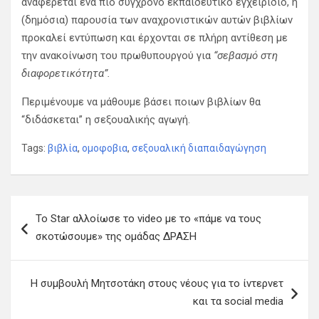
αναφέρεται ένα πιο σύγχρονο εκπαιδευτικό εγχειρίδιο, η
(δημόσια) παρουσία των αναχρονιστικών αυτών βιβλίων
προκαλεί εντύπωση και έρχονται σε πλήρη αντίθεση με
την ανακοίνωση του πρωθυπουργού για
“σεβασμό στη
διαφορετικότητα”.
Περιμένουμε να μάθουμε βάσει ποιων βιβλίων θα
“διδάσκεται” η σεξουαλικής αγωγή.
Tags:
βιβλία
,
ομοφοβια
,
σεξουαλική διαπαιδαγώγηση
Π
Το Star αλλοίωσε το video με το «πάμε να τους
λ
σκοτώσουμε» της ομάδας ΔΡΑΣΗ
ο
ή
Η συμβουλή Μητσοτάκη στους νέους για το ίντερνετ
γ
και τα social media