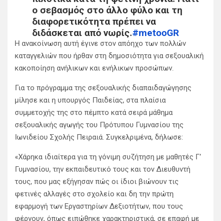
ο σεβασμός στο άλλο φύλο και τη
διαφορετικότητα πρέπει να
διδάσκεται από νωρίς.
#metooGR
#Βουλή
pic.twitter.com/tpEcdfElPm
Η ανακοίνωση αυτή έγινε στον απόηχο των πολλών
καταγγελιών που ήρθαν στη δημοσιότητα για σεξουαλική
— Prime Minister GR
κακοποίηση ανήλικων και ενήλικων προσώπων.
(@PrimeministerGR)
February 25, 2021
Για το πρόγραμμα της σεξουαλικής διαπαιδαγώγησης
μίλησε και η υπουργός Παιδείας, στα πλαίσια
συμμετοχής της στο πέμπτο κατά σειρά μάθημα
σεξουαλικής αγωγής του Πρότυπου Γυμνασίου της
Ιωνιδείου Σχολής Πειραιά. Συγκελριμένα, δήλωσε:
«Χάρηκα ιδιαίτερα για τη γόνιμη συζήτηση με μαθητές Γ’
Γυμνασίου, την εκπαιδευτικό τους και τον Διευθυντή
τους, που μας εξήγησαν πώς οι ίδιοι βιώνουν τις
φετινές αλλαγές στο σχολείο και δη την πρώτη
εφαρμογή των Εργαστηρίων Δεξιοτήτων, που τους
φέρνουν, όπως ειπώθηκε χαρακτηριστικά, σε επαφή με