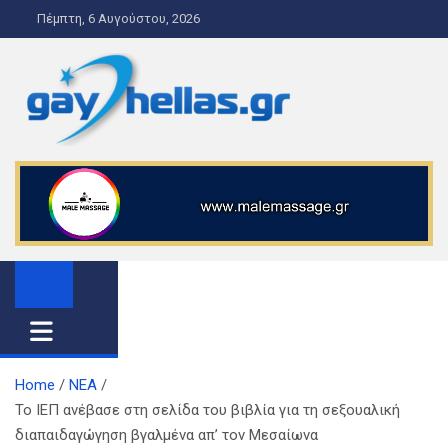
S
Πέμπτη, 6 Αυγούστου, 2026
k
i
p
t
o
gayhellas.gr – lgbt news and
lgbt news & guide
c
o
guide
n
t
e
n
t
Home
ΝΕΑ
Το ΙΕΠ ανέβασε στη σελίδα του βιβλία για τη σεξουαλική
διαπαιδαγώγηση βγαλμένα απ’ τον Μεσαίωνα