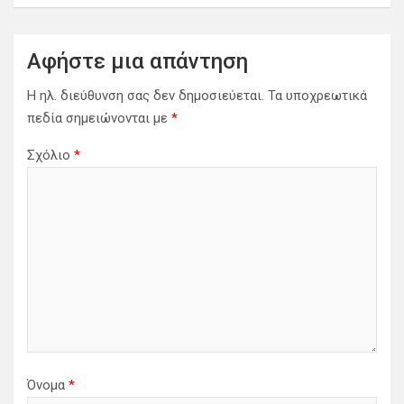
η
σ
η
Αφήστε μια απάντηση
ά
Η ηλ. διεύθυνση σας δεν δημοσιεύεται.
Τα υποχρεωτικά
ρ
πεδία σημειώνονται με
*
θ
Σχόλιο
*
ρ
ω
ν
Όνομα
*