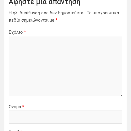
Αφήστε μια απάντηση
ά
ρ
Η ηλ. διεύθυνση σας δεν δημοσιεύεται.
Τα υποχρεωτικά
θ
πεδία σημειώνονται με
*
ρ
Σχόλιο
*
ω
ν
Όνομα
*