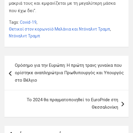
μακριά τους και εμφανίζεται με τη μεγαλύτερη μάσκα
που έχω δει”.
Tags:
Covid-19
,
Θετικοί στον κορωνοϊό Μελάνια και Ντόναλντ Τραμπ
,
Ντόναλντ Τραμπ
Π
Ορόσημο για την Ευρώπη: Η πρώτη τρανς γυναίκα που
λ
ορίστηκε αναπληρώτρια Πρωθυπουργός και Υπουργός
ο
στο Βέλγιο
ή
γ
Το 2024 θα πραγματοποιηθεί το EuroPride στη
η
Θεσσαλονίκη
σ
η