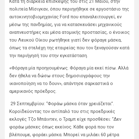
Κατά τη διάρκεια επίσκεψής του στις 21 Μαίου, στην
πολιτεία Μίσιγκαν, όπου περιηγήθηκε σε εργοστάσιο της
αυτοκινητοβιομηχανίας Ford που επαναλειτουργεί, εν
μέσω της πανδημίας, για να κατασκευάσει μηχανικούς
αναπνευστήρες και μέσα ατομικής προστασίας, ο ένοικος
του Λευκού Οίκου ρωτήθηκε γιατί δεν φόραγε μάσκα,
όπως τα στελέχη της εταιρείας που τον ξεναγούσαν κατά
την περιήγησή του στην εγκατάσταση.
«Φόραγα μία προηγουμένως. Φόραγα μία εκεί πίσω. Αλλά
δεν ήθελα να δώσω στους δημοσιογράφους την
ικανοποίηση να το δουν», απάντησε σαρκαστικά ο
αμερικανός πρόεδρος.
29 Σεπτεμβρίου: “Φοράω μάσκα όταν χρειάζεται”.
Κοροϊδεύοντας τον αντίπαλό του στις προεδρικές
εκλογές Τζο Μπάιντεν, ο Τραμπ είχε προσθέσει: “Δεν
φοράω μάσκες όπως εκείνος. Κάθε φορά που τον
βλέπουμε, φοράει μάσκα. Μπορεί να μιλάει 60 μέτρα