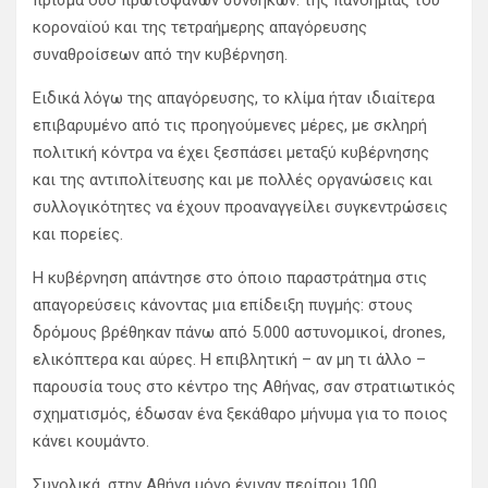
πρίσμα δύο πρωτοφανών συνθηκών: της πανδημίας του
κοροναϊού και της τετραήμερης απαγόρευσης
συναθροίσεων από την κυβέρνηση.
Ειδικά λόγω της απαγόρευσης, το κλίμα ήταν ιδιαίτερα
επιβαρυμένο από τις προηγούμενες μέρες, με σκληρή
πολιτική κόντρα να έχει ξεσπάσει μεταξύ κυβέρνησης
και της αντιπολίτευσης και με πολλές οργανώσεις και
συλλογικότητες να έχουν προαναγγείλει συγκεντρώσεις
και πορείες.
Η κυβέρνηση απάντησε στο όποιο παραστράτημα στις
απαγορεύσεις κάνοντας μια επίδειξη πυγμής: στους
δρόμους βρέθηκαν πάνω από 5.000 αστυνομικοί, drones,
ελικόπτερα και αύρες. Η επιβλητική – αν μη τι άλλο –
παρουσία τους στο κέντρο της Αθήνας, σαν στρατιωτικός
σχηματισμός, έδωσαν ένα ξεκάθαρο μήνυμα για το ποιος
κάνει κουμάντο.
Συνολικά, στην Αθήνα μόνο έγιναν περίπου 100