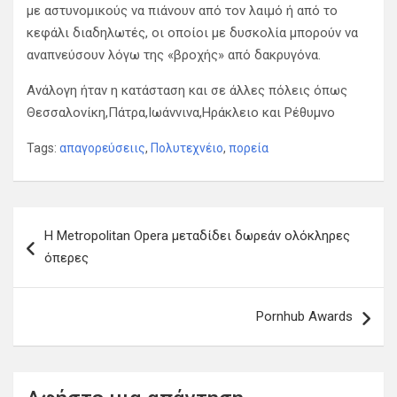
με αστυνομικούς να πιάνουν από τον λαιμό ή από το
κεφάλι διαδηλωτές, οι οποίοι με δυσκολία μπορούν να
αναπνεύσουν λόγω της «βροχής» από δακρυγόνα.
Ανάλογη ήταν η κατάσταση και σε άλλες πόλεις όπως
Θεσσαλονίκη,Πάτρα,Ιωάννινα,Ηράκλειο και Ρέθυμνο
Tags:
απαγορεύσειις
,
Πολυτεχνέιο
,
πορεία
Π
Η Metropolitan Opera μεταδίδει δωρεάν ολόκληρες
λ
όπερες
ο
ή
Pornhub Awards
γ
η
σ