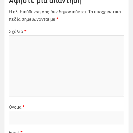
Αφήστε μια απάντηση
η
Η ηλ. διεύθυνση σας δεν δημοσιεύεται.
Τα υποχρεωτικά
ά
πεδία σημειώνονται με
*
ρ
Σχόλιο
*
θ
ρ
ω
ν
Όνομα
*
Email
*