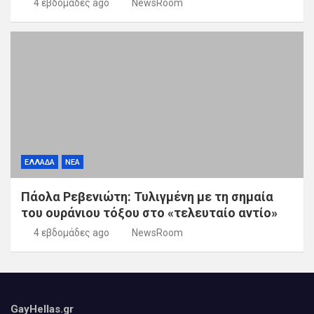
4 εβδομάδες ago
NewsRoom
ΕΛΛΑΔΑ
ΝΕΑ
Πάολα Ρεβενιώτη: Τυλιγμένη με τη σημαία
του ουράνιου τόξου στο «τελευταίο αντίο»
4 εβδομάδες ago
NewsRoom
GayHellas.gr