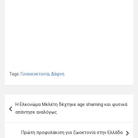
Tags:
Γυναικοκτονία
,
Δάφνη
Π
Η Ελεονώρα Μελέτη δέχτηκε age shaming και φυσικά
λ
απάντησε αναλόγως
ο
ή
Πρώτη προφυλάκιση για ζωοκτονία στην Ελλάδα