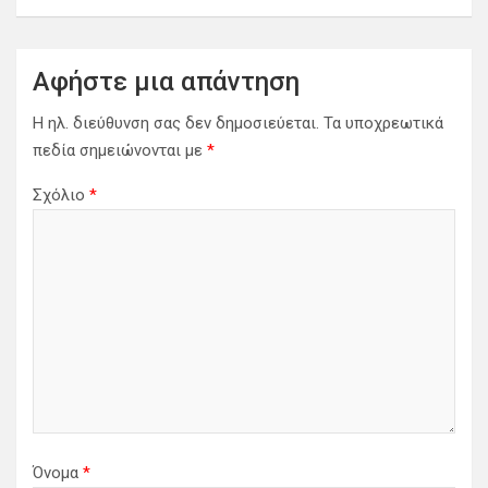
γ
η
σ
Αφήστε μια απάντηση
η
Η ηλ. διεύθυνση σας δεν δημοσιεύεται.
Τα υποχρεωτικά
ά
πεδία σημειώνονται με
*
ρ
Σχόλιο
*
θ
ρ
ω
ν
Όνομα
*