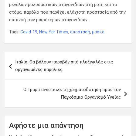
μεγάλων μολυσματικών σταγονιδίων στη μύτη και το
στόμα, παρόλο που παρέχει ελάχιστη προστασία από την
εισπνοή των μικρότερων σταγονιδίων.
Tags:
Covid-19
,
New Yor Times
,
αποσταση
,
μασκα
Π
Ιταλία: Θα βάλουν παραβάν από πλεξιγκλάς στις
λ
οργανωμένες παραλίες;
ο
ή
Ο Τραμπ ανέστειλε τη χρηματοδότηση προς τον
γ
Παγκόσμιο Οργανισμό Υγείας
η
σ
η
Αφήστε μια απάντηση
ά