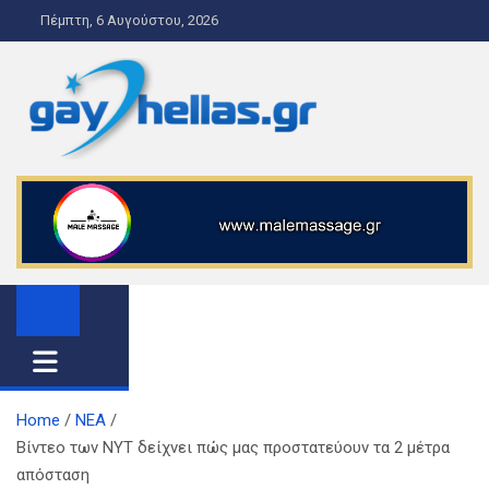
S
Πέμπτη, 6 Αυγούστου, 2026
k
i
p
t
o
gayhellas.gr – lgbt news and
lgbt news & guide
c
o
guide
n
t
e
n
t
Home
ΝΕΑ
Βίντεο των NYT δείχνει πώς μας προστατεύουν τα 2 μέτρα
απόσταση