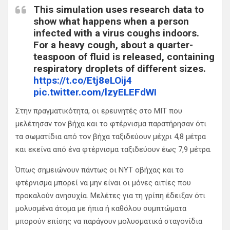
This simulation uses research data to
show what happens when a person
infected with a virus coughs indoors.
For a heavy cough, about a quarter-
teaspoon of fluid is released, containing
respiratory droplets of different sizes.
https://t.co/Etj8eLOij4
pic.twitter.com/lzyELEFdWI
— The New York Times (@nytimes)
Στην πραγματικότητα, οι ερευνητές στο MIT που
April 14, 2020
μελέτησαν τον βήχα και το φτέρνισμα παρατήρησαν ότι
τα σωματίδια από τον βήχα ταξιδεύουν μέχρι 4,8 μέτρα
και εκείνα από ένα φτέρνισμα ταξιδεύουν έως 7,9 μέτρα.
Όπως σημειώνουν πάντως οι NYT oβήχας και το
φτέρνισμα μπορεί να μην είναι οι μόνες αιτίες που
προκαλούν ανησυχία. Μελέτες για τη γρίπη έδειξαν ότι
μολυσμένα άτομα με ήπια ή καθόλου συμπτώματα
μπορούν επίσης να παράγουν μολυσματικά σταγονίδια