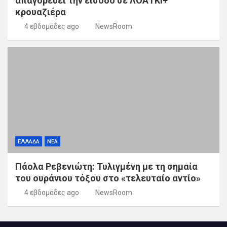
απαγορεύει την είσοδο σε ΛΟΑΤΚΙ+
κρουαζιέρα
4 εβδομάδες ago
NewsRoom
ΕΛΛΑΔΑ
ΝΕΑ
Πάολα Ρεβενιώτη: Τυλιγμένη με τη σημαία
του ουράνιου τόξου στο «τελευταίο αντίο»
4 εβδομάδες ago
NewsRoom