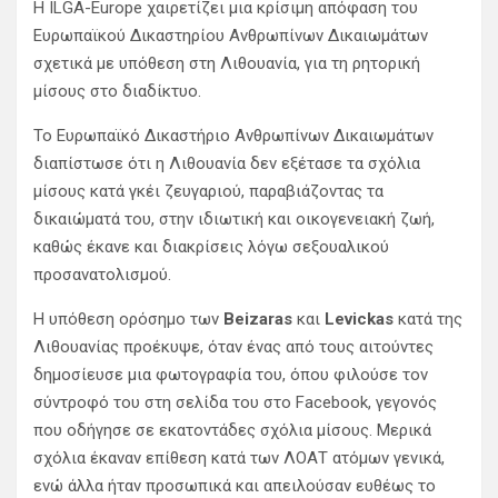
Η ILGA-Europe χαιρετίζει μια κρίσιμη απόφαση του
Ευρωπαϊκού Δικαστηρίου Ανθρωπίνων Δικαιωμάτων
σχετικά με υπόθεση στη Λιθουανία, για τη ρητορική
μίσους στο διαδίκτυο.
Το Ευρωπαϊκό Δικαστήριο Ανθρωπίνων Δικαιωμάτων
διαπίστωσε ότι η Λιθουανία δεν εξέτασε τα σχόλια
μίσους κατά γκέι ζευγαριού, παραβιάζοντας τα
δικαιώματά του, στην ιδιωτική και οικογενειακή ζωή,
καθώς έκανε και διακρίσεις λόγω σεξουαλικού
προσανατολισμού.
Η υπόθεση ορόσημο των
Beizaras
και
Levickas
κατά της
Λιθουανίας προέκυψε, όταν ένας από τους αιτούντες
δημοσίευσε μια φωτογραφία του, όπου φιλούσε τον
σύντροφό του στη σελίδα του στο Facebook, γεγονός
που οδήγησε σε εκατοντάδες σχόλια μίσους. Μερικά
σχόλια έκαναν επίθεση κατά των ΛΟΑΤ ατόμων γενικά,
ενώ άλλα ήταν προσωπικά και απειλούσαν ευθέως το