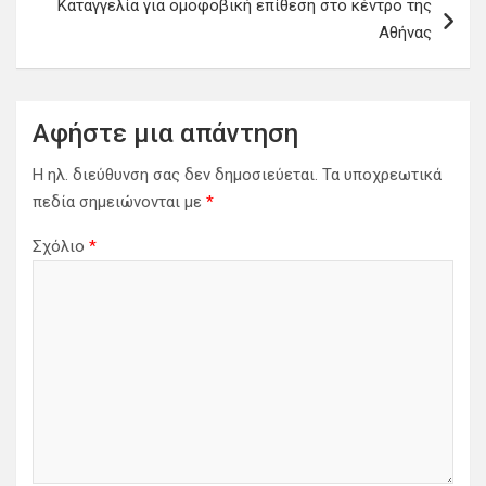
Καταγγελία για ομοφοβική επίθεση στο κέντρο της
ή
Αθήνας
γ
η
σ
Αφήστε μια απάντηση
η
Η ηλ. διεύθυνση σας δεν δημοσιεύεται.
Τα υποχρεωτικά
ά
πεδία σημειώνονται με
*
ρ
Σχόλιο
*
θ
ρ
ω
ν