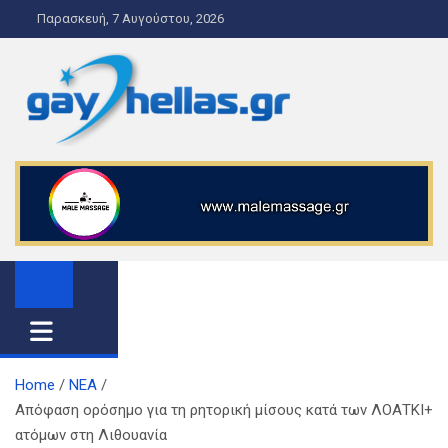
S
Παρασκευή, 7 Αυγούστου, 2026
k
i
p
t
o
gayhellas.gr – lgbt news and
lgbt news & guide
c
o
guide
n
t
e
n
t
Home
ΝΕΑ
Απόφαση ορόσημο για τη ρητορική μίσους κατά των ΛΟΑΤΚΙ+
ατόμων στη Λιθουανία