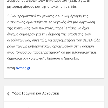
Σύμβασης Ανθρωπίνων Δικαιωμάτων (ΕΣΔΑ) για τη
ρητορική μίσους και την υποκίνηση σε βία.
“Είναι τρομακτικό το γεγονός ότι η κυβέρνηση της
Λιθουανίας αμφισβήτησε το γεγονός ότι μια οργάνωση
της κοινωνίας των πολιτών μπορεί επίσης να έχει
έννομο συμφέρον για την έκβαση της υπόθεσης των
αιτούντων και, συνεπώς, να αμφισβητήσει τον θεμελιώδη
ρόλο των μη κυβερνητικών οργανώσεων στην άσκηση
ενός “δημόσιου παρατηρητηρίου” σε μια πλουραλιστική,
δημοκρατική κοινωνία”
, δήλωσε ο Simonko.
πηγή
avmag.gr
Π
Υδρα: Γραφική και Αρχοντική
λ
ο