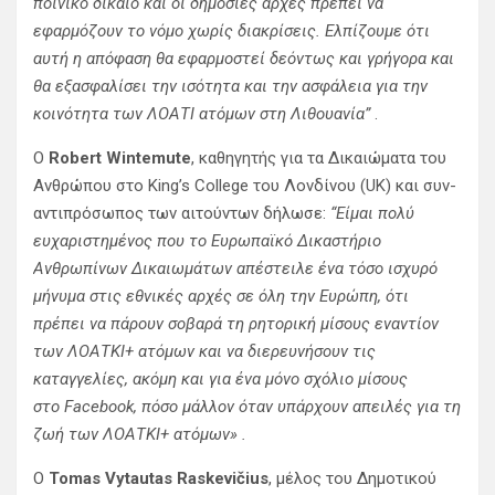
ποινικό δίκαιο και οι δημόσιες αρχές πρέπει να
εφαρμόζουν το νόμο χωρίς διακρίσεις. Ελπίζουμε ότι
αυτή η απόφαση θα εφαρμοστεί δεόντως και γρήγορα και
θα εξασφαλίσει την ισότητα και την ασφάλεια για την
κοινότητα των ΛΟΑΤΙ ατόμων στη Λιθουανία”
.
Ο
Robert Wintemute
, καθηγητής για τα Δικαιώματα του
Ανθρώπου στο King’s College του Λονδίνου (UK) και συν-
αντιπρόσωπος των αιτούντων δήλωσε:
“Είμαι πολύ
ευχαριστημένος που το Ευρωπαϊκό Δικαστήριο
Ανθρωπίνων Δικαιωμάτων απέστειλε ένα τόσο ισχυρό
μήνυμα στις εθνικές αρχές σε όλη την Ευρώπη, ότι
πρέπει να πάρουν σοβαρά τη ρητορική μίσους εναντίον
των ΛΟΑΤΚΙ+ ατόμων και να διερευνήσουν τις
καταγγελίες, ακόμη και για ένα μόνο σχόλιο μίσους
στο Facebook, πόσο μάλλον όταν υπάρχουν απειλές για τη
ζωή των ΛΟΑΤΚΙ+ ατόμων» .
Ο
Tomas Vytautas Raskevičius
, μέλος του Δημοτικού