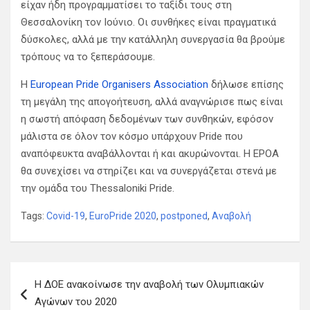
είχαν ήδη προγραμματίσει το ταξίδι τους στη
Θεσσαλονίκη τον Ιούνιο. Οι συνθήκες είναι πραγματικά
δύσκολες, αλλά με την κατάλληλη συνεργασία θα βρούμε
τρόπους να το ξεπεράσουμε.
Η
European Pride Organisers Association
δήλωσε επίσης
τη μεγάλη της απογοήτευση, αλλά αναγνώρισε πως είναι
η σωστή απόφαση δεδομένων των συνθηκών, εφόσον
μάλιστα σε όλον τον κόσμο υπάρχουν Pride που
αναπόφευκτα αναβάλλονται ή και ακυρώνονται. Η EPOA
θα συνεχίσει να στηρίζει και να συνεργάζεται στενά με
την ομάδα του Thessaloniki Pride.
Tags:
Covid-19
,
EuroPride 2020
,
postponed
,
Αναβολή
Π
Η ΔΟΕ ανακοίνωσε την αναβολή των Ολυμπιακών
λ
Αγώνων του 2020