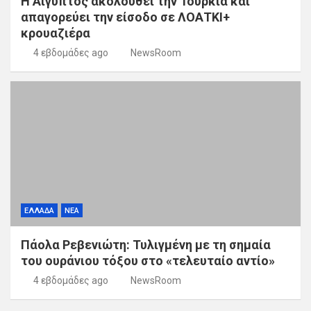
Η Αίγυπτος ακολουθεί την Τουρκία και
απαγορεύει την είσοδο σε ΛΟΑΤΚΙ+
κρουαζιέρα
4 εβδομάδες ago
NewsRoom
ΕΛΛΑΔΑ
ΝΕΑ
Πάολα Ρεβενιώτη: Τυλιγμένη με τη σημαία
του ουράνιου τόξου στο «τελευταίο αντίο»
4 εβδομάδες ago
NewsRoom