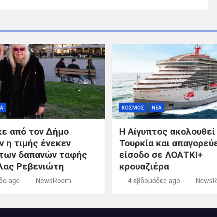
Α
ΚΟΣΜΟΣ
ΝΕΑ
κε από τον Δήμο
Η Αίγυπτος ακολουθεί
ν η τιμής ένεκεν
Τουρκία και απαγορεύε
των δαπανών ταφής
είσοδο σε ΛΟΑΤΚΙ+
λας Ρεβενιώτη
κρουαζιέρα
δα ago
NewsRoom
4 εβδομάδες ago
News