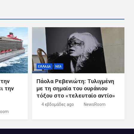
ΕΛΛΑΔΑ
ΝΕΑ
 την
Πάολα Ρεβενιώτη: Τυλιγμένη
ι την
με τη σημαία του ουράνιου
τόξου στο «τελευταίο αντίο»
4 εβδομάδες ago
NewsRoom
Room