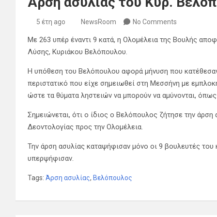
Άρση ασυλίας του Κυρ. Βελό
5 έτη ago
NewsRoom
No Comments
Με 263 υπέρ έναντι 9 κατά, η Ολομέλεια της Βουλής απο
Λύσης, Κυριάκου Βελόπουλου.
Η υπόθεση του Βελόπουλου αφορά μήνυση που κατέθεσαν 
περιστατικό που είχε σημειωθεί στη Μεσσήνη με εμπλοκή
ώστε τα θύματα ληστειών να μπορούν να αμύνονται, όπως
Σημειώνεται, ότι ο ίδιος ο Βελόπουλος ζήτησε την άρση 
Δεοντολογίας προς την Ολομέλεια.
Την άρση ασυλίας καταψήφισαν μόνο οι 9 βουλευτές του 
υπερψήφισαν.
Tags:
Άρση ασυλίας
,
Βελόπουλος