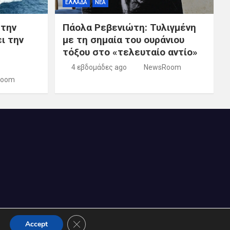
ΕΛΛΑΔΑ
ΝΕΑ
 την
Πάολα Ρεβενιώτη: Τυλιγμένη
ι την
με τη σημαία του ουράνιου
τόξου στο «τελευταίο αντίο»
4 εβδομάδες ago
NewsRoom
Room
Κλείσιμο του Cookie banner για το GDPR
Accept