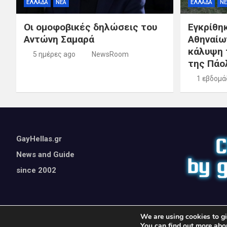
ΕΛΛΑΔΑ
ΝΕΑ
ΕΛΛΑΔΑ
ΝΕ
Οι ομοφοβικές δηλώσεις του
Εγκρίθη
Αντώνη Σαμαρά
Αθηναίω
κάλυψη 
5 ημέρες ago
NewsRoom
της Πάο
1 εβδομά
GayHellas.gr
News and Guide
since 2002
We are using cookies to gi
You can find out more abo