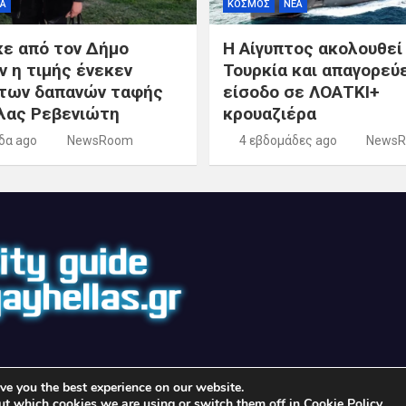
Α
ΚΟΣΜΟΣ
ΝΕΑ
κε από τον Δήμο
Η Αίγυπτος ακολουθεί
ν η τιμής ένεκεν
Τουρκία και απαγορεύε
των δαπανών ταφής
είσοδο σε ΛΟΑΤΚΙ+
λας Ρεβενιώτη
κρουαζιέρα
δα ago
NewsRoom
4 εβδομάδες ago
News
ve you the best experience on our website.
©2026 - gayhellas.gr - All rights reserved | Theme by
MantraBrain
ut which cookies we are using or switch them off in
Cookie Policy