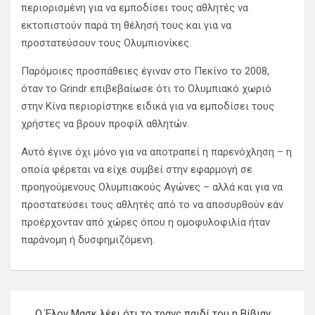
περιορισμένη για να εμποδίσει τους αθλητές να
εκτοπιστούν παρά τη θέλησή τους και για να
προστατεύσουν τους Ολυμπιονίκες.
Παρόμοιες προσπάθειες έγιναν στο Πεκίνο το 2008,
όταν το Grindr επιβεβαίωσε ότι το Ολυμπιακό χωριό
στην Κίνα περιορίστηκε ειδικά για να εμποδίσει τους
χρήστες να βρουν προφίλ αθλητών.
Αυτό έγινε όχι μόνο για να αποτραπεί η παρενόχληση – η
οποία φέρεται να είχε συμβεί στην εφαρμογή σε
προηγούμενους Ολυμπιακούς Αγώνες – αλλά και για να
προστατεύσει τους αθλητές από το να αποσυρθούν εάν
προέρχονταν από χώρες όπου η ομοφυλοφιλία ήταν
παράνομη ή δυσφημιζόμενη.
Π
Ο Έλον Μασκ λέει ότι το τρανς παιδί του η Βίβιαν