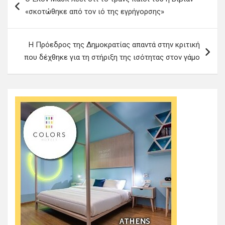
λ
«σκοτώθηκε από τον ιό της εγρήγορσης»
ο
ή
Η Πρόεδρος της Δημοκρατίας απαντά στην κριτική
γ
που δέχθηκε για τη στήριξη της ισότητας στον γάμο
η
σ
η
ά
ρ
θ
ρ
ω
ν