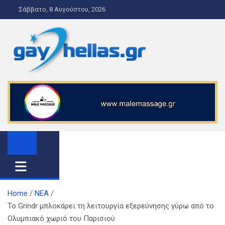
S
Σάββατο, 8 Αυγούστου, 2026
k
i
p
t
o
gayhellas.gr – lgbt news and
lgbt news & guide
c
o
guide
n
t
e
n
t
Home
ΝΕΑ
Το Grindr μπλοκάρει τη λειτουργία εξερεύνησης γύρω από το
Ολυμπιακό χωριό του Παρισιού