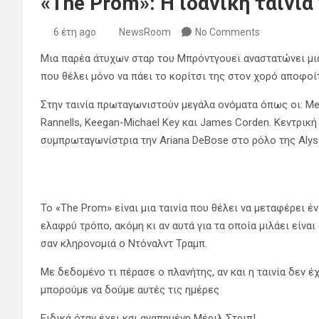
«The Prom»: Η ιδανική ταινία 
6 έτη ago
NewsRoom
No Comments
Μια παρέα άτυχων σταρ του Μπρόντγουεϊ αναστατώνει μια 
που θέλει μόνο να πάει το κορίτσι της στον χορό αποφοί
Στην ταινία πρωταγωνιστούν μεγάλα ονόματα όπως οι: Mery
Rannells, Keegan-Michael Key και James Corden. Κεντρική
συμπρωταγωνίστρια την Ariana DeBose στο ρόλο της Alys
Το «The Prom» είναι μια ταινία που θέλει να μεταφέρει έν
ελαφρύ τρόπο, ακόμη κι αν αυτά για τα οποία μιλάει είν
σαν κληρονομιά ο Ντόναλντ Τραμπ.
Με δεδομένο τι πέρασε ο πλανήτης, αν και η ταινία δεν έχ
μπορούμε να δούμε αυτές τις ημέρες
Ειδικά όταν έχει και αγαπημένη Μέριλ Στριπ!