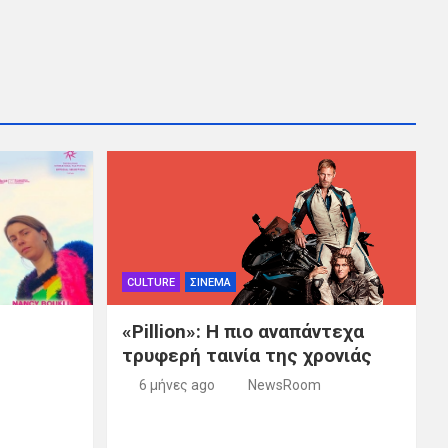
CULTURE
ΣΙΝΕΜΑ
«Pillion»: Η πιο αναπάντεχα
τρυφερή ταινία της χρονιάς
6 μήνες ago
NewsRoom