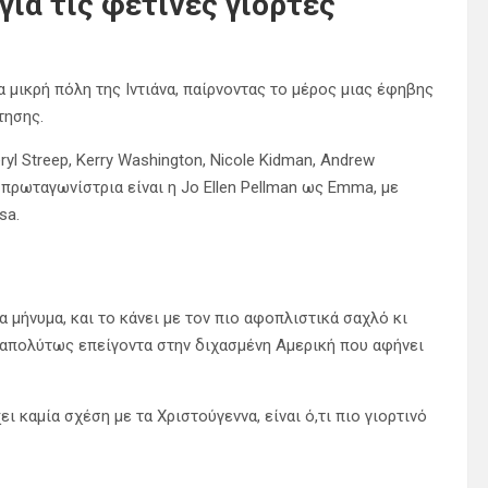
για τις φετινές γιορτές
μικρή πόλη της Ιντιάνα, παίρνοντας το μέρος μιας έφηβης
τησης.
l Streep, Kerry Washington, Nicole Kidman, Andrew
 πρωταγωνίστρια είναι η Jo Ellen Pellman ως Emma, με
sa.
α μήνυμα, και το κάνει με τον πιο αφοπλιστικά σαχλό κι
αι απολύτως επείγοντα στην διχασμένη Αμερική που αφήνει
ει καμία σχέση με τα Χριστούγεννα, είναι ό,τι πιο γιορτινό