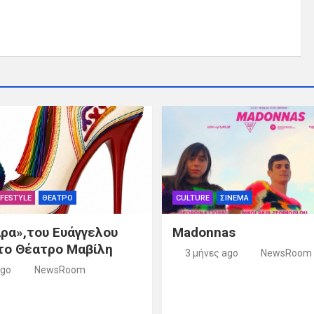
IFESTYLE
ΘΕΑΤΡΟ
CULTURE
ΣΙΝΕΜΑ
ρα»,του Ευάγγελου
Madonnas
το Θέατρο Μαβίλη
3 μήνες ago
NewsRoom
ago
NewsRoom