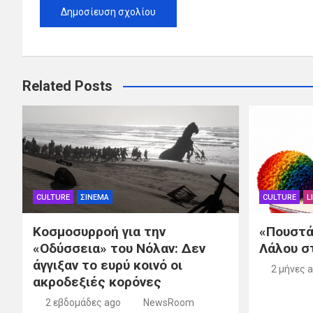
Related Posts
CULTURE
ΣΙΝΕΜΑ
CULTURE
L
Κοσμοσυρροή για την
«Πουστά
«Οδύσσεια» του Νόλαν: Δεν
Λάλου σ
άγγιξαν το ευρύ κοινό οι
2 μήνες 
ακροδεξιές κορόνες
2 εβδομάδες ago
NewsRoom