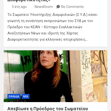
5 έτη ago
NewsRoom
No Comments
Το Σωματείο Υποστήριξης Διεμφυλικών (Σ.Υ.Δ.) κάνει
γνωστή τη συνάντηση εκπροσώπων του ΣΥΔ με τον
Πρόεδρο του ΚΕΑΝ – Κύτταρο Εναλλακτικών
Αναζητήσεων Νέων και ιδρυτή της Χάρτας
Διαφορετικότητας για ελληνικές επιχειρήσεις,…
ΕΛΛΑΔΑ
ΝΕΑ
Απεβίωσε η Πρόεδρος του Σωματείου