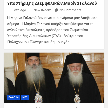
Υποστήριξης Διεμφυλικών,Μαρίνα Γαλανού
5 έτη ago
NewsRoom
No Comments
Η Μαρίνα Γαλανού δεν είναι πιά ανάμεσα μας.Απεβίωσε
σήμερα. Η Μαρίνα Γαλανού υπήρξε Ακτιβίστρια για τα
ανθρώπινα δικαιώματα, πρόεδρος του Σωματείου
Υποστήριξης Διεμφυλικών (ΣΥΔ), ιδρύτρια του
Πολύχρωμου Πλανήτη και δημιουργός…
ΕΛΛΑΔΑ
ΝΕΑ