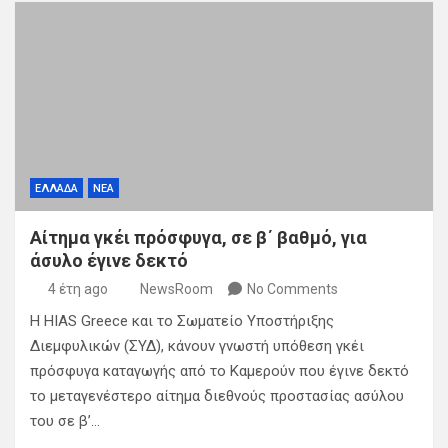
ΕΛΛΑΔΑ
ΝΕΑ
Αίτημα γκέι πρόσφυγα, σε β΄ βαθμό, για
άσυλο έγινε δεκτό
4 έτη ago
NewsRoom
No Comments
Η HIAS Greece και το Σωματείο Υποστήριξης
Διεμφυλικών (ΣΥΔ), κάνουν γνωστή υπόθεση γκέι
πρόσφυγα καταγωγής από το Καμερούν που έγινε δεκτό
το μεταγενέστερο αίτημα διεθνούς προστασίας ασύλου
του σε β’…