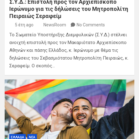
Σ.Υ.Δ.: Επιστολή προς τον Αρχιεπίσκοπο
Ιερώνυμο για τις δήλώσεις του Μητροπολίτη
Πειραιώς Σεραφείμ
5 έτη ago
NewsRoom
No Comments
Το Σωματείο Υποστήριξης Διεμφυλικών (Σ.Υ.Δ.) στέλνει
ανοιχτή επιστολή προς τον Μακαριότατο Αρχιεπίσκοπο
Αθηνών και πάσης Ελλάδος, κ. Ιερώνυμο με θέμα τις
δηλώσεις του Σεβασμιότατου Μητροπολίτη Πειραιώς, κ.
Σεραφείμ. Ο σκοπός…
ΕΛΛΑΔΑ
ΝΕΑ