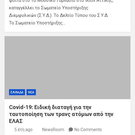
φοιτά στο 1ο Μουσικό Γυμνάσιο στο Ίλιον Αττικής,
καταγγέλλει το Σωματείο Υποστήριξης
Διεμφυλικών (Σ.Υ.Δ.). Το Δελτίο Τύπου του Σ.Υ.Δ.
Το Σωματείο Υποστήριξης…
ΕΛΛΑΔΑ
ΝΕΑ
Covid-19: Ειδική διαταγή για την
ταυτοποίηση των τρανς ατόμων από την
ΕΛΑΣ
5 έτη ago
NewsRoom
No Comments