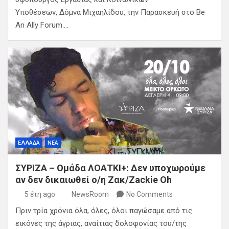
Υποθέσεων, Δόμνα Μιχαηλίδου, την Παρασκευή στο Be
Αn Ally Forum.…
ΕΛΛΑΔΑ
ΝΕΑ
ΣΥΡΙΖΑ – Ομάδα ΛΟΑΤΚΙ+: Δεν υποχωρούμε
αν δεν δικαιωθεί ο/η Ζακ/Zackie Oh
5 έτη ago
NewsRoom
No Comments
Πριν τρία χρόνια όλα, όλες, όλοι παγώσαμε από τις
εικόνες της άγριας, αναίτιας δολοφονίας του/της