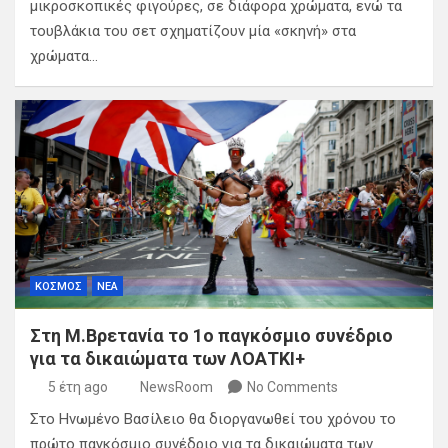
μικροσκοπικές φιγούρες, σε διάφορα χρώματα, ενώ τα
τουβλάκια του σετ σχηματίζουν μία «σκηνή» στα
χρώματα…
ΚΟΣΜΟΣ
ΝΕΑ
Στη Μ.Βρετανία το 1ο παγκόσμιο συνέδριο
για τα δικαιώματα των ΛΟΑΤΚΙ+
5 έτη ago
NewsRoom
No Comments
Στο Ηνωμένο Βασίλειο θα διοργανωθεί του χρόνου το
πρώτο παγκόσμιο συνέδριο για τα δικαιώματα των