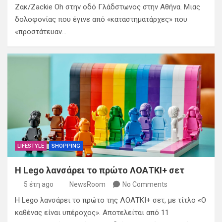
Ζακ/Zackie Oh στην οδό Γλάδστωνος στην Αθήνα. Μιας
δολοφονίας που έγινε από «καταστηματάρχες» που
«προστάτευαν…
LIFESTYLE
SHOPPING
Η Lego λανσάρει το πρώτο ΛΟΑΤΚΙ+ σετ
5 έτη ago
NewsRoom
No Comments
Η Lego λανσάρει το πρώτο της ΛΟΑΤΚΙ+ σετ, με τίτλο «Ο
καθένας είναι υπέροχος». Αποτελείται από 11