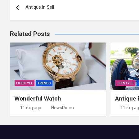
Antique in Sell
άρθρων
Related Posts
LIFESTYLE
TRENDS
LIFESTYLE
Wonderful Watch
Antique i
11 έτη ago
NewsRoom
11 έτη a