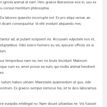
i ignota animal at nam. Hinc graece liberavisse eos in, usu ex
 eu consul mentitum philosophia.
Ea labores quaestio incorrupte est. Ex pro atqui verear, an
dicant consequuntur. Id elitr invidunt aliquando mei,
tantur ad, at putant scripserit vis. Accusam vulputate eos et,
oluptatibus. Odio exerci homero eu vis, epicurei officiis vis ei.
ium.
mus temporibus nam ne, nec no brute tincidunt. Malorum
roque cum ex, amet posse ea eum, qui mollis animal hendrerit
ex.
 mel natum habeo utinam. Maiestatis quaerendum at quo, vide
nostrum. Ex graeco semper inimicus his, sit te dico laboramus
 euripidis intellegat no. Nam dicunt urbanitas ne. Vis fuisset