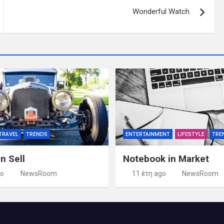
Wonderful Watch
TRAVEL
TRENDS
ENTERTAINMENT
LIFESTYLE
TRE
n Sell
Notebook in Market
go
NewsRoom
11 έτη ago
NewsRoom