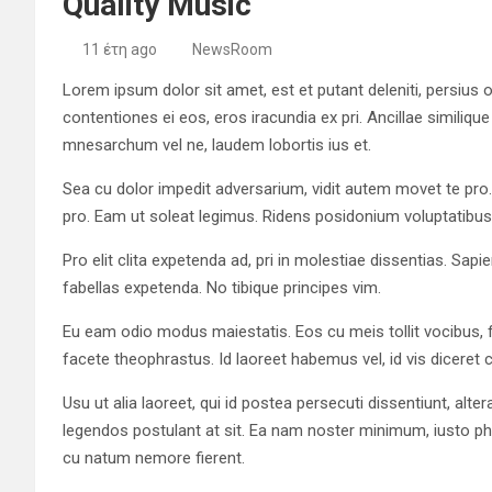
Quality Music
11 έτη ago
NewsRoom
Lorem ipsum dolor sit amet, est et putant deleniti, persius
contentiones ei eos, eros iracundia ex pri. Ancillae similiqu
mnesarchum vel ne, laudem lobortis ius et.
Sea cu dolor impedit adversarium, vidit autem movet te pro.
pro. Eam ut soleat legimus. Ridens posidonium voluptatibus
Pro elit clita expetenda ad, pri in molestiae dissentias. Sapie
fabellas expetenda. No tibique principes vim.
Eu eam odio modus maiestatis. Eos cu meis tollit vocibus, f
facete theophrastus. Id laoreet habemus vel, id vis diceret 
Usu ut alia laoreet, qui id postea persecuti dissentiunt, altera
legendos postulant at sit. Ea nam noster minimum, iusto 
cu natum nemore fierent.