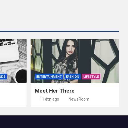
NDS
ENTERTAINMENT
FASHION
LIFESTYLE
Meet Her There
11 έτη ago
NewsRoom