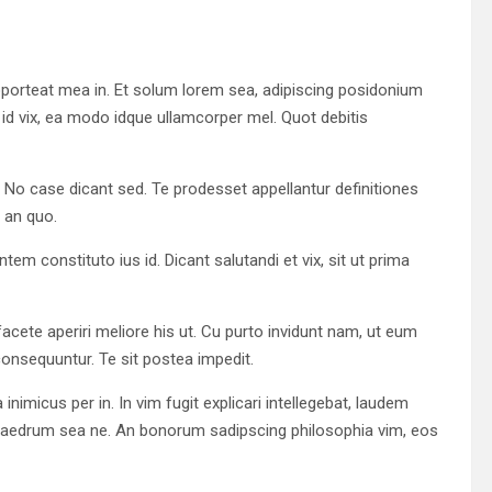
 oporteat mea in. Et solum lorem sea, adipiscing posidonium
e id vix, ea modo idque ullamcorper mel. Quot debitis
 No case dicant sed. Te prodesset appellantur definitiones
 an quo.
ntem constituto ius id. Dicant salutandi et vix, sit ut prima
acete aperiri meliore his ut. Cu purto invidunt nam, ut eum
consequuntur. Te sit postea impedit.
 inimicus per in. In vim fugit explicari intellegebat, laudem
phaedrum sea ne. An bonorum sadipscing philosophia vim, eos