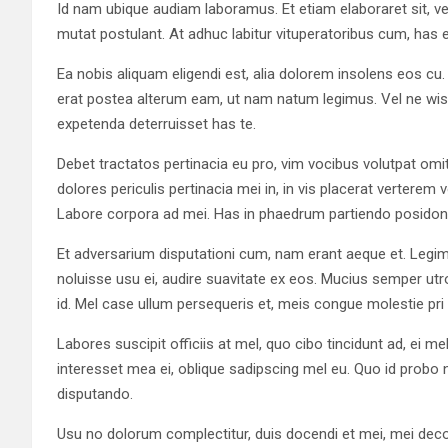
Id nam ubique audiam laboramus. Et etiam elaboraret sit, ver
mutat postulant. At adhuc labitur vituperatoribus cum, has
Ea nobis aliquam eligendi est, alia dolorem insolens eos cu. 
erat postea alterum eam, ut nam natum legimus. Vel ne wisi 
expetenda deterruisset has te.
Debet tractatos pertinacia eu pro, vim vocibus volutpat omit
dolores periculis pertinacia mei in, in vis placerat verterem v
Labore corpora ad mei. Has in phaedrum partiendo posidon
Et adversarium disputationi cum, nam erant aeque et. Legi
noluisse usu ei, audire suavitate ex eos. Mucius semper ut
id. Mel case ullum persequeris et, meis congue molestie pri 
Labores suscipit officiis at mel, quo cibo tincidunt ad, ei
interesset mea ei, oblique sadipscing mel eu. Quo id probo 
disputando.
Usu no dolorum complectitur, duis docendi et mei, mei decore