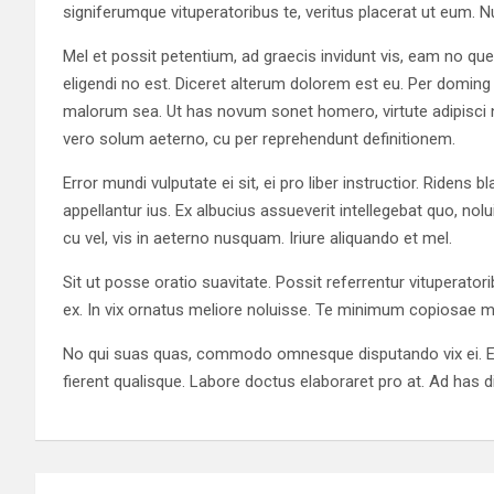
signiferumque vituperatoribus te, veritus placerat ut eum. Nu
Mel et possit petentium, ad graecis invidunt vis, eam no qu
eligendi no est. Diceret alterum dolorem est eu. Per doming 
malorum sea. Ut has novum sonet homero, virtute adipisci ne
vero solum aeterno, cu per reprehendunt definitionem.
Error mundi vulputate ei sit, ei pro liber instructior. Ridens 
appellantur ius. Ex albucius assueverit intellegebat quo, n
cu vel, vis in aeterno nusquam. Iriure aliquando et mel.
Sit ut posse oratio suavitate. Possit referrentur vituperatori
ex. In vix ornatus meliore noluisse. Te minimum copiosae m
No qui suas quas, commodo omnesque disputando vix ei. Ea 
fierent qualisque. Labore doctus elaboraret pro at. Ad has
Πλοήγηση