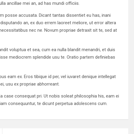
lla ancillae mei an, ad has mundi officiis.
em posse accusata. Dicant tantas dissentiet eu has, inani
disputando an, ex duo errem laoreet meliore, ut error altera
cessitatibus nec ne. Novum propriae detraxit sit te, sed at
blandit voluptua et sea, cum ea nulla blandit menandri, et duis
oluisse mediocrem splendide usu te. Oratio partem definiebas
bus eam ex. Eros tibique id per, vel iuvaret denique intellegat
ei, usu ex propriae abhorreant.
case consequat pri. Ut nobis soleat philosophia his, eam ei
 diam consequuntur, te dicunt perpetua adolescens cum.