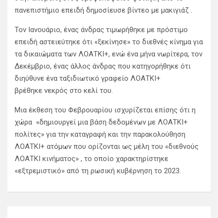
πανεπιστήμιο επειδή δημοσίευσε βίντεο με μακιγιάζ .
Τον Ιανουάριο, ένας άνδρας τιμωρήθηκε με πρόστιμο
επειδή αστειεύτηκε ότι «ξεκίνησε» το διεθνές κίνημα για
τα δικαιώματα των ΛΟΑΤΚΙ+, ενώ ένα μήνα νωρίτερα, τον
Δεκέμβριο, ένας άλλος άνδρας που κατηγορήθηκε ότι
διηύθυνε ένα ταξιδιωτικό γραφείο ΛΟΑΤΚΙ+
βρέθηκε νεκρός στο κελί του.
Μια έκθεση του Φεβρουαρίου ισχυρίζεται επίσης ότι η
χώρα «δημιουργεί μια βάση δεδομένων με ΛΟΑΤΚΙ+
πολίτες» για την καταγραφή και την παρακολούθηση
ΛΟΑΤΚΙ+ ατόμων που ορίζονται ως μέλη του «διεθνούς
ΛΟΑΤΚΙ κινήματος» , το οποίο χαρακτηρίστηκε
«εξτρεμιστικό» από τη ρωσική κυβέρνηση το 2023.
Π