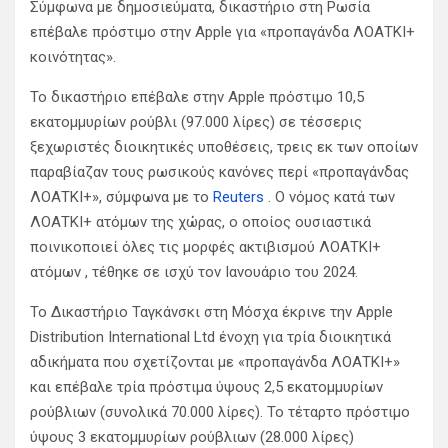
Σύμφωνα με δημοσιεύματα, δικαστήριο στη Ρωσία
επέβαλε πρόστιμο στην Apple για «προπαγάνδα ΛΟΑΤΚΙ+
κοινότητας».
Το δικαστήριο επέβαλε στην Apple πρόστιμο 10,5
εκατομμυρίων ρούβλι (97.000 λίρες) σε τέσσερις
ξεχωριστές διοικητικές υποθέσεις, τρεις εκ των οποίων
παραβίαζαν τους ρωσικούς κανόνες περί «προπαγάνδας
ΛΟΑΤΚΙ+», σύμφωνα με το
Reuters
. Ο νόμος κατά των
ΛΟΑΤΚΙ+ ατόμων της χώρας, ο οποίος ουσιαστικά
ποινικοποιεί όλες τις μορφές ακτιβισμού ΛΟΑΤΚΙ+
ατόμων , τέθηκε σε ισχύ τον Ιανουάριο του 2024.
Το Δικαστήριο Ταγκάνσκι στη Μόσχα έκρινε την Apple
Distribution International Ltd ένοχη για τρία διοικητικά
αδικήματα που σχετίζονται με «προπαγάνδα ΛΟΑΤΚΙ+»
και επέβαλε τρία πρόστιμα ύψους 2,5 εκατομμυρίων
ρούβλιων (συνολικά 70.000 λίρες). Το τέταρτο πρόστιμο
ύψους 3 εκατομμυρίων ρούβλιων (28.000 λίρες)