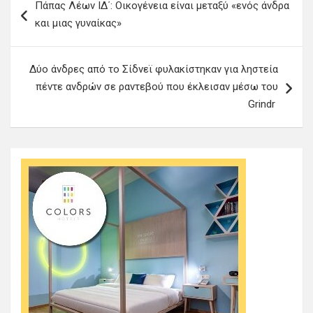
Πάπας Λέων ΙΔ΄: Oικογένεια είναι μεταξύ «ενός άνδρα
λ
και μιας γυναίκας»
ο
ή
Δύο άνδρες από το Σίδνεϊ φυλακίστηκαν για ληστεία
γ
πέντε ανδρών σε ραντεβού που έκλεισαν μέσω του
η
Grindr
σ
η
ά
ρ
θ
ρ
ω
ν