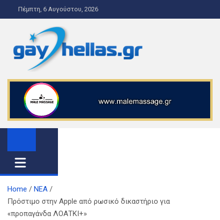
S
Πέμπτη, 6 Αυγούστου, 2026
k
i
p
t
o
gayhellas.gr – lgbt news and
lgbt news & guide
c
o
guide
n
t
e
n
t
Home
ΝΕΑ
Πρόστιμο στην Apple από ρωσικό δικαστήριο για
«προπαγάνδα ΛΟΑΤΚΙ+»