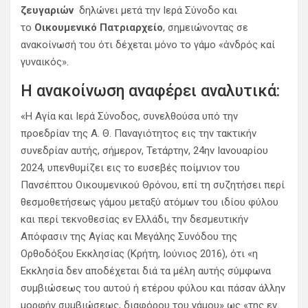
ζευγαριών
δηλώνει μετά την Ιερά Σύνοδο και
το
Οικουμενικό Πατριαρχείο
, σημειώνοντας σε
ανακοίνωσή του ότι δέχεται μόνο το γάμο «ἀνδρός καί
γυναικός».
Η ανακοίνωση αναφέρει αναλυτικά:
«Η Αγία και Ιερά Σύνοδος, συνελθούσα υπό την
προεδρίαν της Α. Θ. Παναγιότητος εις την τακτικήν
συνεδρίαν αυτής, σήμερον, Τετάρτην, 24ην Ιανουαρίου
2024, υπενθυμίζει εις το ευσεβές ποίμνιον του
Πανσέπτου Οικουμενικού Θρόνου, επί τη συζητήσει περί
θεσμοθετήσεως γάμου μεταξύ ατόμων του ιδίου φύλου
και περί τεκνοθεσίας εν Ελλάδι, την δεσμευτικήν
Απόφασιν της Αγίας και Μεγάλης Συνόδου της
Ορθοδόξου Εκκλησίας (Κρήτη, Ιούνιος 2016), ότι «η
Εκκλησία δεν αποδέχεται διά τα μέλη αυτής σύμφωνα
συμβιώσεως του αυτού ή ετέρου φύλου και πάσαν άλλην
μορφήν συμβιώσεως, διαφόρου του γάμου» ως «της εν