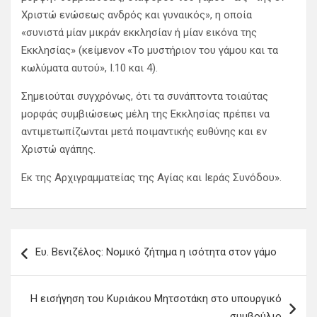
Χριστώ ενώσεως ανδρός και γυναικός», η οποία
«συνιστά μίαν μικράν εκκλησίαν ή μίαν εικόνα της
Εκκλησίας» (κείμενον «Το μυστήριον του γάμου και τα
κωλύματα αυτού», Ι.10 και 4).
Σημειούται συγχρόνως, ότι τα συνάπτοντα τοιαύτας
μορφάς συμβιώσεως μέλη της Εκκλησίας πρέπει να
αντιμετωπίζωνται μετά ποιμαντικής ευθύνης και εν
Χριστώ αγάπης.
Εκ της Αρχιγραμματείας της Αγίας και Ιεράς Συνόδου».
Π
Ευ. Βενιζέλος: Νομικό ζήτημα η ισότητα στον γάμο
λ
ο
Η εισήγηση του Κυριάκου Μητσοτάκη στο υπουργικό
ή
συμβούλιο