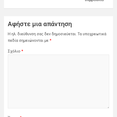
γ
η
σ
Αφήστε μια απάντηση
η
Η ηλ. διεύθυνση σας δεν δημοσιεύεται.
Τα υποχρεωτικά
ά
πεδία σημειώνονται με
*
ρ
Σχόλιο
*
θ
ρ
ω
ν