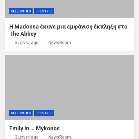
CELEBRITIES
LIFESTYLE
Η Madonna έκανε μια εμφάνιση έκπληξη στο
The Abbey
3 μήνες ago
NewsRoom
CELEBRITIES
LIFESTYLE
Emily in … Mykonos
3 μήνες ago
NewsRoom