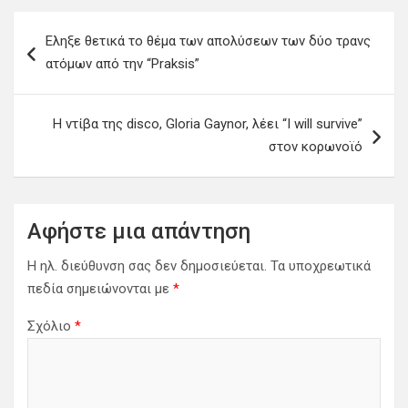
Π
Εληξε θετικά το θέμα των απολύσεων των δύο τρανς
λ
ατόμων από την “Praksis”
ο
ή
Η ντίβα της disco, Gloria Gaynor, λέει “I will survive”
γ
στον κορωνοϊό
η
σ
η
Αφήστε μια απάντηση
ά
Η ηλ. διεύθυνση σας δεν δημοσιεύεται.
Τα υποχρεωτικά
ρ
πεδία σημειώνονται με
*
θ
Σχόλιο
*
ρ
ω
ν