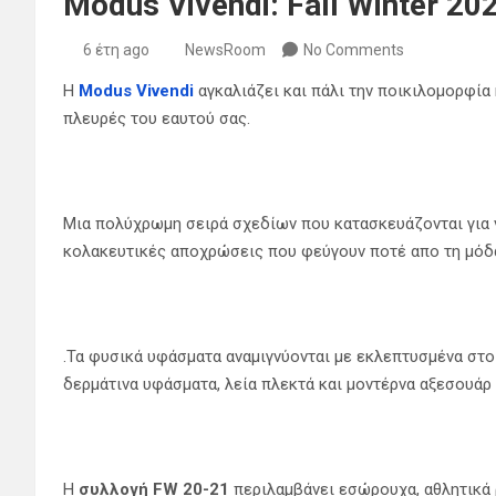
Modus Vivendi: Fall Winter 20
6 έτη ago
NewsRoom
No Comments
H
Modus Vivendi
αγκαλιάζει και πάλι την ποικιλομορφία 
πλευρές του εαυτού σας.
Μια πολύχρωμη σειρά σχεδίων που κατασκευάζονται για 
κολακευτικές αποχρώσεις που φεύγουν ποτέ απο τη μόδ
.Τα φυσικά υφάσματα αναμιγνύονται με εκλεπτυσμένα στο
δερμάτινα υφάσματα, λεία πλεκτά και μοντέρνα αξεσουάρ 
Η
συλλογή FW 20-21
περιλαμβάνει εσώρουχα, αθλητικά ρ