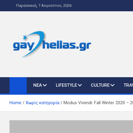
Skip
Παρασκευή, 7 Αυγούστου, 2026
to
content
gayhellas.gr – lgbt ne
lgbt news & guide
ΝΕΑ
LIFESTYLE
CULTURE
TRA
Home
Χωρίς κατηγορία
Modus Vivendi: Fall Winter 2020 – 2