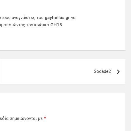
 στους αναγνώστες του
gayhellas.gr
να
σιμοποιώντας τον κωδικό
GH15
Sodade2
εδία σημειώνονται με
*