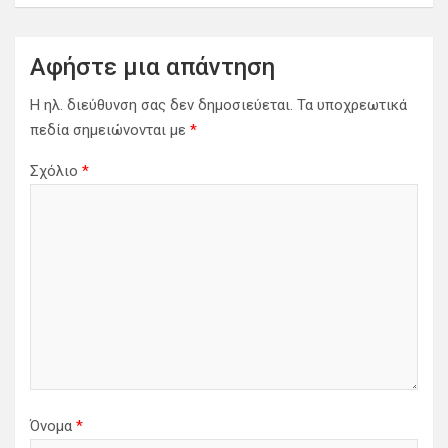
η
σ
η
Αφήστε μια απάντηση
ά
Η ηλ. διεύθυνση σας δεν δημοσιεύεται.
Τα υποχρεωτικά
ρ
πεδία σημειώνονται με
*
θ
Σχόλιο
*
ρ
ω
ν
Όνομα
*