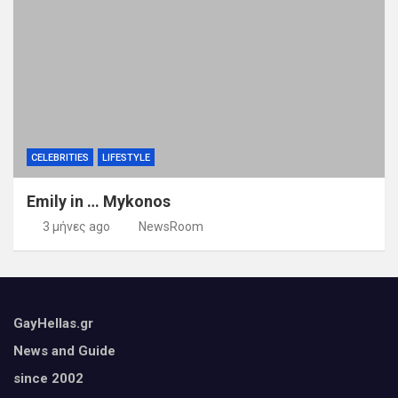
CELEBRITIES
LIFESTYLE
Emily in … Mykonos
3 μήνες ago
NewsRoom
GayHellas.gr
News and Guide
since 2002