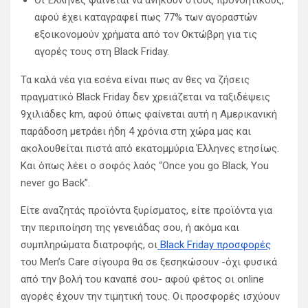
Οι Έλληνες φαίνεται να ανήκουν στους προνοητικούς,
αφού έχει καταγραφεί πως 77% των αγοραστών
εξοικονομούν χρήματα από τον Οκτώβρη για τις
αγορές τους στη Black Friday.
Τα καλά νέα για εσένα είναι πως αν θες να ζήσεις
πραγματικό Black Friday δεν χρειάζεται να ταξιδέψεις
9χιλιάδες km, αφού όπως φαίνεται αυτή η Αμερικανική
παράδοση μετράει ήδη 4 χρόνια στη χώρα μας και
ακολουθείται πιστά από εκατομμύρια Έλληνες ετησίως.
Και όπως λέει ο σοφός λαός “Once you go Black, You
never go Back”.
Είτε αναζητάς προϊόντα ξυρίσματος, είτε προϊόντα για
την περιποίηση της γενειάδας σου, ή ακόμα και
συμπληρώματα διατροφής, οι
Βlack Friday προσφορές
του Men’s Care σίγουρα θα σε ξεσηκώσουν -όχι φυσικά
από την βολή του καναπέ σου- αφού φέτος οι online
αγορές έχουν την τιμητική τους. Οι προσφορές ισχύουν