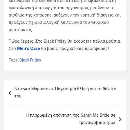
εκτινάξουν την ενέργεια σου στα ύψη. Συμβάλλουν στη
φυσιολογική λειτουργία του οργανισμού, μειώνουν το
αίσθημα της κόπωσης, αυξάνουν την νοητική διαύγεια και
προάγουν τη φυσιολογική λειτουργία του νευρικού
συστήματος.
Τώρα ξέρεις. Στο Black Friday θα ακούσεις πολλά μούσια.
Στο
Men’s Care
θα βρεις πραγματικές προσφορές!
Tags:
Black Friday
Π
Ντιέγκο Μαραντόνα: Παγκόσμια θλίψη για το θάνατό
λ
του
ο
ή
Η πληρωμένη απάντηση της Sarah Mc Bride σε
γ
τρανσφοβικό τρολ