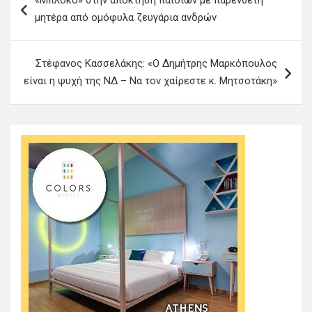
«Μπλόκο» στην απόκτηση παιδιών με παρένθετη
λ
μητέρα από ομόφυλα ζευγάρια ανδρών
ο
ή
Στέφανος Κασσελάκης: «Ο Δημήτρης Μαρκόπουλος
γ
είναι η ψυχή της ΝΔ – Να τον χαίρεστε κ. Μητσοτάκη»
η
σ
η
ά
ρ
θ
ρ
ω
ν