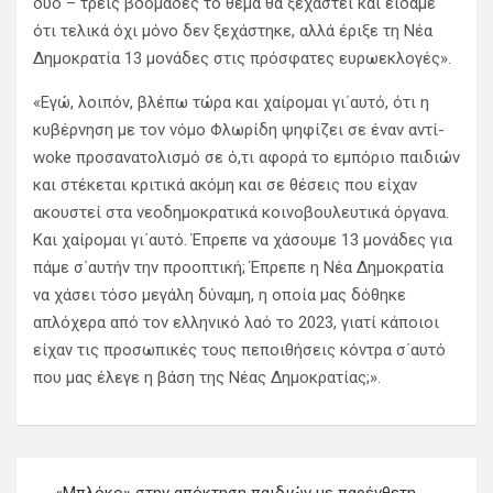
δύο – τρεις βδομάδες το θέμα θα ξεχαστεί και είδαμε
ότι τελικά όχι μόνο δεν ξεχάστηκε, αλλά έριξε τη Νέα
Δημοκρατία 13 μονάδες στις πρόσφατες ευρωεκλογές».
«Εγώ, λοιπόν, βλέπω τώρα και χαίρομαι γι΄αυτό, ότι η
κυβέρνηση με τον νόμο Φλωρίδη ψηφίζει σε έναν αντί-
woke προσανατολισμό σε ό,τι αφορά το εμπόριο παιδιών
και στέκεται κριτικά ακόμη και σε θέσεις που είχαν
ακουστεί στα νεοδημοκρατικά κοινοβουλευτικά όργανα.
Και χαίρομαι γι΄αυτό. Έπρεπε να χάσουμε 13 μονάδες για
πάμε σ΄αυτήν την προοπτική; Έπρεπε η Νέα Δημοκρατία
να χάσει τόσο μεγάλη δύναμη, η οποία μας δόθηκε
απλόχερα από τον ελληνικό λαό το 2023, γιατί κάποιοι
είχαν τις προσωπικές τους πεποιθήσεις κόντρα σ΄αυτό
που μας έλεγε η βάση της Νέας Δημοκρατίας;».
Π