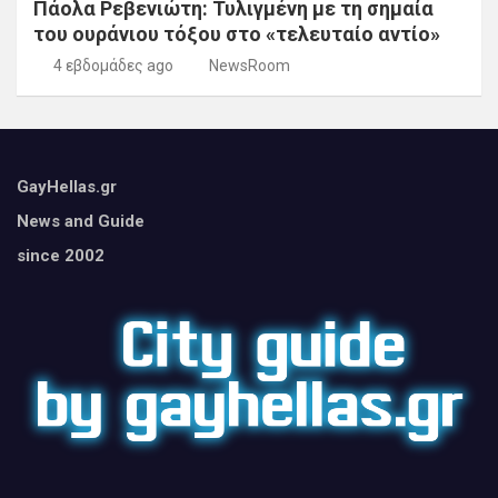
Πάολα Ρεβενιώτη: Τυλιγμένη με τη σημαία
του ουράνιου τόξου στο «τελευταίο αντίο»
4 εβδομάδες ago
NewsRoom
GayHellas.gr
News and Guide
since 2002