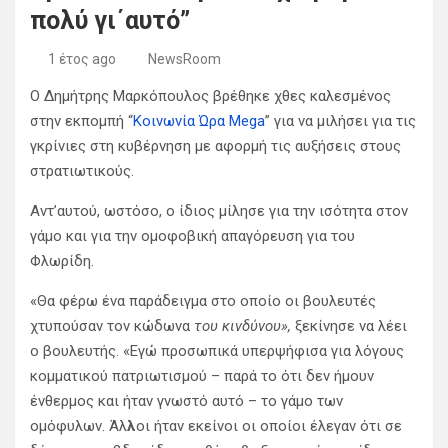
πολύ γι΄αυτό”
1 έτος ago
NewsRoom
Ο Δημήτρης Μαρκόπουλος βρέθηκε χθες καλεσμένος
στην εκπομπή “
Κοινωνία Ώρα Μega
” για να μιλήσει για τις
γκρίνιες στη κυβέρνηση με αφορμή τις αυξήσεις στους
στρατιωτικούς.
Αντ’αυτού, ωστόσο, ο ίδιος μίλησε για την ισότητα στον
γάμο και για την ομοφοβική απαγόρευση για του
Φλωρίδη.
«Θα φέρω ένα παράδειγμα στο οποίο οι βουλευτές
χτυπούσαν τον κώδωνα
του κινδύνου»,
ξεκίνησε να λέει
ο βουλευτής. «Εγώ προσωπικά υπερψήφισα για λόγους
κομματικού πατριωτισμού – παρά το ότι δεν ήμουν
ένθερμος και ήταν γνωστό αυτό – το γάμο των
ομόφυλων. Άλ
λ
οι ήταν εκείνοι οι οποίοι έλεγαν ότι σε