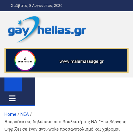
S
Σάββατο, 8 Αυγούστου, 2026
k
i
p
t
o
gayhellas.gr – lgbt news and
lgbt news & guide
c
o
guide
n
t
e
n
t
Home
ΝΕΑ
Απαράδεκτες δηλώσεις από βουλευτή της ΝΔ: “Η κυβέρνηση
ψηφίζει σε έναν αντί-woke προσανατολισμό και χαίρομαι