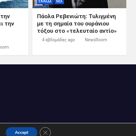
ΕΛΛΑΔΑ
ΝΕΑ
 την
Πάολα Ρεβενιώτη: Τυλιγμένη
ι την
με τη σημαία του ουράνιου
τόξου στο «τελευταίο αντίο»
4 εβδομάδες ago
NewsRoom
Room
Κλείσιμο του Cookie banner για το GDPR
Accept