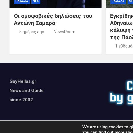
ΕΛΛΑΔΑ
ΝΕΑ
ΕΛΛΑΔΑ
ΝΕ
Οι ομοφοβικές δηλώσεις του
Εγκρίθη
Αντώνη Σαμαρά
Αθηναίω
κάλυψη 
5 ημέρες ago
NewsRoom
της Πάο
1 εβδομά
GayHellas.gr
News and Guide
since 2002
We are using cookies to gi
You can find out more abo