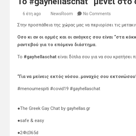
Το #gayhellaschat “μένει στο 
6 έτη ago
NewsRoom
No Comments
Στην προσπάθεια της χώρας μας να περιορίσει τις μετακ
Οσο κι αν οι ορμές και οι ανάγκες σου είναι “στα κό
ραντεβού για το επόμενο διάστημα.
Το
#gayhellaschat
είναι δίπλα σου για να σου κρατήσει π
“Για να μείνεις εκτός νόσου..μοναχός σου εκτονώσου
#menoumespiti #covid19 #gayhellaschat
●The Greek Gay Chat by gayhellas.gr
●safe & easy
●24h|365d