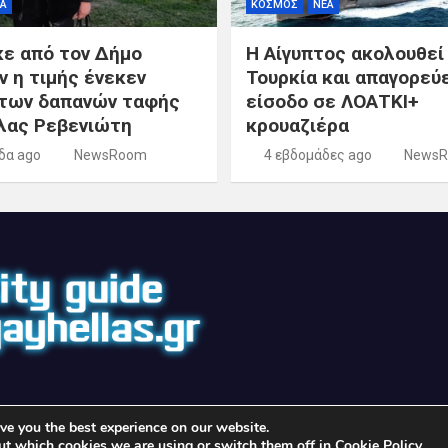
Α
ΚΟΣΜΟΣ
ΝΕΑ
κε από τον Δήμο
Η Αίγυπτος ακολουθεί
ν η τιμής ένεκεν
Τουρκία και απαγορεύε
των δαπανών ταφής
είσοδο σε ΛΟΑΤΚΙ+
λας Ρεβενιώτη
κρουαζιέρα
δα ago
NewsRoom
4 εβδομάδες ago
News
ve you the best experience on our website.
©2026 - gayhellas.gr - All rights reserved | Theme by
MantraBrain
ut which cookies we are using or switch them off in
Cookie Policy