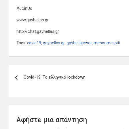
#JoinUs
www.gayhellas.gr
http://chat.gayhellas.gr
Tags:
covid19
,
gayhellas.gr
,
gayhellaschat
,
menoumespiti
Πλοήγηση
Covid-19: Το ελληνικό lockdown
άρθρων
Αφήστε μια απάντηση