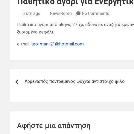
Παθητικό αγόρι για ενεργητι
6 έτη ago
NewsRoom
No Comments
Παθητικό αγόρι από αθήνα, 27 χρ, αδύνατο, αναζητά εμφαν
ξυρισμένο κεφάλι.
e-mail:
teo-man-21@hotmail.com
Πλοήγηση
Αρρενωπός παντρεμένος ψάχνω αντίστοιχο φίλο
άρθρων
Αφήστε μια απάντηση