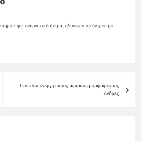
κό
ίσημο / φιτ ενεργητικό άντρα.. αδυναμία σε άντρες με
Trans για ενεργητικους ώριμους μορφωμένους
άνδρες