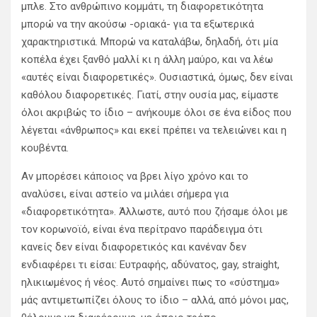
μπλε. Στο ανθρώπινο κομμάτι, τη διαφορετικότητα
μπορώ να την ακούσω -οριακά- για τα εξωτερικά
χαρακτηριστικά. Μπορώ να καταλάβω, δηλαδή, ότι μία
κοπέλα έχει ξανθό μαλλί κι η άλλη μαύρο, και να λέω
«αυτές είναι διαφορετικές». Ουσιαστικά, όμως, δεν είναι
καθόλου διαφορετικές. Γιατί, στην ουσία μας, είμαστε
όλοι ακριβώς το ίδιο – ανήκουμε όλοι σε ένα είδος που
λέγεται «άνθρωπος» και εκεί πρέπει να τελειώνει και η
κουβέντα.
Αν μπορέσει κάποιος να βρει λίγο χρόνο και το
αναλύσει, είναι αστείο να μιλάει σήμερα για
«διαφορετικότητα». Άλλωστε, αυτό που ζήσαμε όλοι με
τον κορωνοϊό, είναι ένα περίτρανο παράδειγμα ότι
κανείς δεν είναι διαφορετικός και κανέναν δεν
ενδιαφέρει τι είσαι: Ευτραφής, αδύνατος, gay, straight,
ηλικιωμένος ή νέος. Αυτό σημαίνει πως το «σύστημα»
μάς αντιμετωπίζει όλους το ίδιο – αλλά, από μόνοι μας,