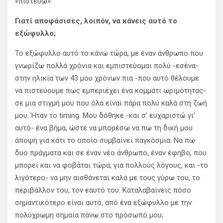
«πιστεύω».
Γιατί αποφάσισες, λοιπόν, να κάνεις αυτό το
εξώφυλλο;
Το εξώφυλλο αυτό το κάνω τώρα, με έναν άνθρωπο που
γνωρίζω πολλά χρόνια και εμπιστεύομαι πολύ -εσένα-
στην ηλικία των 43 μου χρόνων πια -που αυτό θέλουμε
να πιστεύουμε πως εμπεριέχει ένα κομμάτι ωριμότητας-
σε μια στιγμή μου που όλα είναι πάρα πολύ καλά στη ζωή
μου. Ήταν το timing. Μου δόθηκε -και σ’ ευχαριστώ γι’
αυτό- ένα βήμα, ώστε να μπορέσω να πω τη δική μου
άποψη για κάτι το οποίο συμβαίνει παγκόσμια. Να πω
δυο πράγματα και σε έναν νέο άνθρωπο, έναν έφηβο, που
μπορεί και να φοβάται τώρα, για πολλούς λόγους, και -το
λιγότερο- να μην αισθάνεται καλά με τους γύρω του, το
περιβάλλον του, τον εαυτό του. Καταλαβαίνεις πόσο
σημαντικότερο είναι αυτό, από ένα εξώφυλλο με την
πολύχρωμη σημαία πάνω στο πρόσωπό μου;