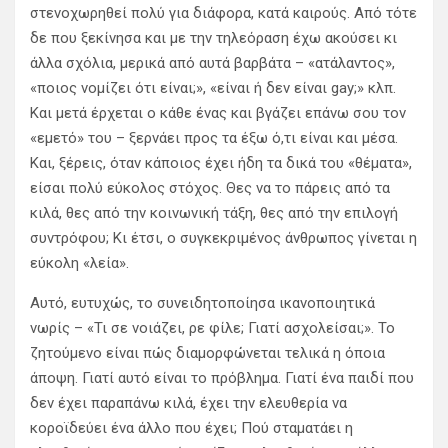
στενοχωρηθεί πολύ για διάφορα, κατά καιρούς. Από τότε
δε που ξεκίνησα και με την τηλεόραση έχω ακούσει κι
άλλα σχόλια, μερικά από αυτά βαρβάτα – «ατάλαντος»,
«ποιος νομίζει ότι είναι;», «είναι ή δεν είναι gay;» κλπ.
Και μετά έρχεται ο κάθε ένας και βγάζει επάνω σου τον
«εμετό» του – ξερνάει προς τα έξω ό,τι είναι και μέσα.
Και, ξέρεις, όταν κάποιος έχει ήδη τα δικά του «θέματα»,
είσαι πολύ εύκολος στόχος. Θες να το πάρεις από τα
κιλά, θες από την κοινωνική τάξη, θες από την επιλογή
συντρόφου; Κι έτσι, ο συγκεκριμένος άνθρωπος γίνεται η
εύκολη «λεία».
Αυτό, ευτυχώς, το συνειδητοποίησα ικανοποιητικά
νωρίς – «Τι σε νοιάζει, ρε φίλε; Γιατί ασχολείσαι;». Το
ζητούμενο είναι πώς διαμορφώνεται τελικά η όποια
άποψη. Γιατί αυτό είναι το πρόβλημα. Γιατί ένα παιδί που
δεν έχει παραπάνω κιλά, έχει την ελευθερία να
κοροϊδεύει ένα άλλο που έχει; Πού σταματάει η