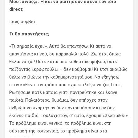
Μουτσινάς;»; Ή και να ρωτήσουν εσένα τον ίδιο
direct;
Ίσως συμβεί.
Τι θα απαντήσεις;
«Τι σημασία έχει;». Αυτό θα απαντήσω. Κι αυτό να
απαντήσεις κι εσύ, σε παρακαλώ πολύ. Ζω έτσι όπως
θέλω να ζω! Ούτε κάτω από καθεστώς φόβου, ούτε
παίζοντας «κρυφτούλι» – δεν κρύβομαι! Κι έτσι ακριβώς
θέλω να βιώνω την καθημερινότητά μου. Να εξηγήσω
στον καθένα τον τρόπο που έχω επιλέξει να ζω; Γιατί;
Ρωτήσαμε ποτέ κάποια γιατί παντρεύτηκε και έκανε
παιδιά; Παλαιότερα, θυμάμαι, δεν υπήρχες στον
ανθρώπινο «χάρτη» αν δεν παντρευόσουν κι αν δεν
έκανες παιδιά. Τουλάχιστον, σ’ αυτό, έχουμε «βελτιωθεί».
Το πρόβλημα είναι γενικό, το πρόβλημα είναι στη
σύσταση της κοινωνίας, το πρόβλημα είναι στα