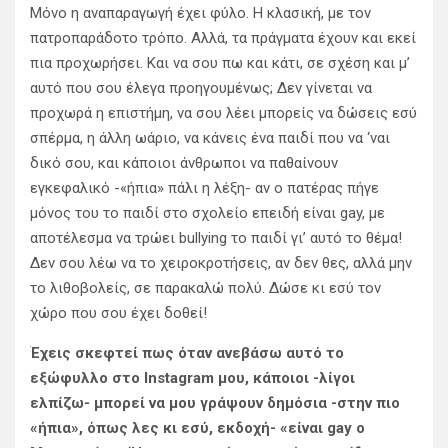
Μόνο η αναπαραγωγή έχει φύλο. Η κλασική, με τον
πατροπαράδοτο τρόπο. Αλλά, τα πράγματα έχουν και εκεί
πια προχωρήσει. Και να σου πω και κάτι, σε σχέση και μ’
αυτό που σου έλεγα προηγουμένως; Δεν γίνεται να
προχωρά η επιστήμη, να σου λέει μπορείς να δώσεις εσύ
σπέρμα, η άλλη ωάριο, να κάνεις ένα παιδί που να ‘ναι
δικό σου, και κάποιοι άνθρωποι να παθαίνουν
εγκεφαλικό -«ήπια» πάλι η λέξη- αν ο πατέρας πήγε
μόνος του το παιδί στο σχολείο επειδή είναι gay, με
αποτέλεσμα να τρώει bullying το παιδί γι’ αυτό το θέμα!
Δεν σου λέω να το χειροκροτήσεις, αν δεν θες, αλλά μην
το λιθοβολείς, σε παρακαλώ πολύ. Δώσε κι εσύ τον
χώρο που σου έχει δοθεί!
Έχεις σκεφτεί πως όταν ανεβάσω αυτό το
εξώφυλλο στο Instagram μου, κάποιοι -λίγοι
ελπίζω- μπορεί να μου γράψουν δημόσια -στην πιο
«ήπια», όπως λες κι εσύ, εκδοχή- «είναι gay ο