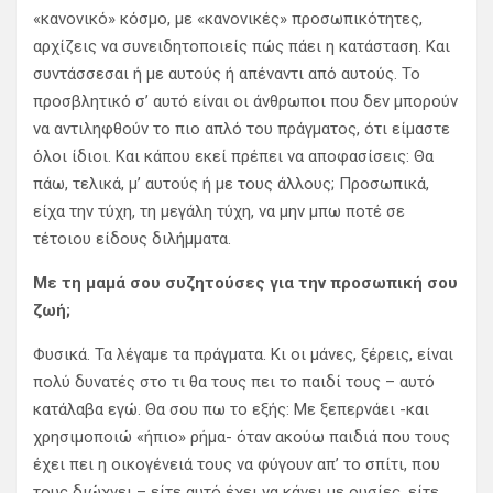
«κανονικό» κόσμο, με «κανονικές» προσωπικότητες,
αρχίζεις να συνειδητοποιείς πώς πάει η κατάσταση. Και
συντάσσεσαι ή με αυτούς ή απέναντι από αυτούς. Το
προσβλητικό σ’ αυτό είναι οι άνθρωποι που δεν μπορούν
να αντιληφθούν το πιο απλό του πράγματος, ότι είμαστε
όλοι ίδιοι. Και κάπου εκεί πρέπει να αποφασίσεις: Θα
πάω, τελικά, μ’ αυτούς ή με τους άλλους; Προσωπικά,
είχα την τύχη, τη μεγάλη τύχη, να μην μπω ποτέ σε
τέτοιου είδους διλήμματα.
Με τη μαμά σου συζητούσες για την προσωπική σου
ζωή;
Φυσικά. Τα λέγαμε τα πράγματα. Κι οι μάνες, ξέρεις, είναι
πολύ δυνατές στο τι θα τους πει το παιδί τους – αυτό
κατάλαβα εγώ. Θα σου πω το εξής: Με ξεπερνάει -και
χρησιμοποιώ «ήπιο» ρήμα- όταν ακούω παιδιά που τους
έχει πει η οικογένειά τους να φύγουν απ’ το σπίτι, που
τους διώχνει – είτε αυτό έχει να κάνει με ουσίες, είτε