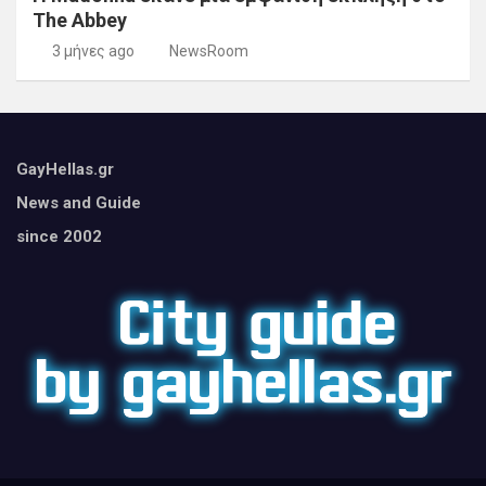
The Abbey
3 μήνες ago
NewsRoom
GayHellas.gr
News and Guide
since 2002