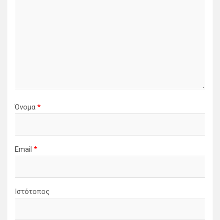
ρ
ω
ν
Όνομα
*
Email
*
Ιστότοπος