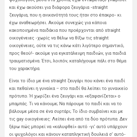
και έχω ακούσει για διάφορα ζευγάρια -straight
ζευγάρια, που η ανικανότητά τους ήταν στο έπακρο- κι
έχω αναθεωρήσει. Ακούμε συνεχώς για κάποια
κακοποιημένα παιδάκια που προέρχονται από straight
οικογένειες -χωρίς να θέλω να θίξω τις straight
οικογένειες, ούτε να τις κάνω κάτι λιγότερο σημαντικό,
προς θεού!- ακούμε για εγκατάλειψη παιδιών, για παιδιά
τραυματισμένα. Έτσι, λοιπόν, καταλήγουμε πάλι στο θέμα
του χαρακτήρα.
Είναι το ίδιο με ένα straight ζευγάρι που κάνει ένα παιδί
και πεθαίνει η γυναίκα – στο παιδί θα λείπει το γυναικείο
πρότυπο. Ή χωρίζει ένα ζευγάρι και «εξαφανίζεται» ο
μπαμπάς. Τι να κάνουμε; Να πάρουμε το παιδί και να το
βάλουμε μέσα σε ένα συρτάρι; Το ίδιο συμβαίνει και με
τις gay οικογένειες: Λείπει ένα από τα δύο πρότυπα. Δεν
ξέρω πώς μπορεί να «καλυφθεί» αυτό -γι’ αυτό υπάρχουν
οι ψυχολόγοι και κάνουν καταπληκτική δουλειά σ’ αυτό-