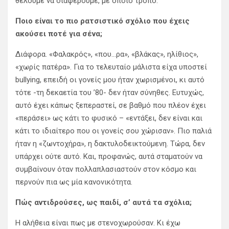
θέλουμε να διαφέρουμε, με όποιο τρόπο.
Ποιο είναι το πιο ρατσιστικό σχόλιο που έχεις
ακούσει ποτέ για σένα;
Διάφορα. «Φαλακρός», «που…ρα», «βλάκας», ηλίθιος»,
«χωρίς πατέρα». Για το τελευταίο μάλιστα είχα υποστεί
bullying, επειδή οι γονείς μου ήταν χωρισμένοι, κι αυτό
τότε -τη δεκαετία του ’80- δεν ήταν σύνηθες. Ευτυχώς,
αυτό έχει κάπως ξεπεραστεί, σε βαθμό που πλέον έχει
«περάσει» ως κάτι το φυσικό – «εντάξει, δεν είναι και
κάτι το ιδιαίτερο που οι γονείς σου χώρισαν». Πιο παλιά
ήταν η «ζωντοχήρα», η δακτυλοδεικτούμενη. Τώρα, δεν
υπάρχει ούτε αυτό. Και, προφανώς, αυτά σταματούν να
συμβαίνουν όταν πολλαπλασιαστούν στον κόσμο και
περνούν πια ως μία κανονικότητα.
Πώς αντιδρούσες, ως παιδί, σ’ αυτά τα σχόλια;
Η αλήθεια είναι πως με στενοχωρούσαν. Κι έχω