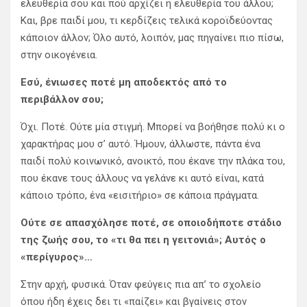
ελευθερία σου και πού αρχίζει η ελευθερία του άλλου;
Και, βρε παιδί μου, τι κερδίζεις τελικά κοροϊδεύοντας
κάποιον άλλον; Όλο αυτό, λοιπόν, μας πηγαίνει πιο πίσω,
στην οικογένεια.
Εσύ, ένιωσες ποτέ μη αποδεκτός από το
περιβάλλον σου;
Όχι. Ποτέ. Ούτε μία στιγμή. Μπορεί να βοήθησε πολύ κι ο
χαρακτήρας μου σ’ αυτό. Ήμουν, άλλωστε, πάντα ένα
παιδί πολύ κοινωνικό, ανοικτό, που έκανε την πλάκα του,
που έκανε τους άλλους να γελάνε κι αυτό είναι, κατά
κάποιο τρόπο, ένα «εισιτήριο» σε κάποια πράγματα.
Ούτε σε απασχόλησε ποτέ, σε οποιοδήποτε στάδιο
της ζωής σου, το «τι θα πει η γειτονιά»; Αυτός ο
«περίγυρος»…
Στην αρχή, φυσικά. Όταν φεύγεις πια απ’ το σχολείο
όπου ήδη έχεις δει τι «παίζει» και βγαίνεις στον