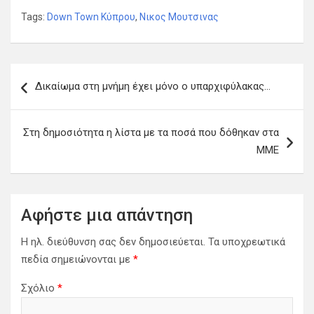
Tags:
Down Town Κύπρου
,
Νικος Μουτσινας
Π
Δικαίωμα στη μνήμη έχει μόνο ο υπαρχιφύλακας…
λ
ο
Στη δημοσιότητα η λίστα με τα ποσά που δόθηκαν στα
ή
ΜΜΕ
γ
η
σ
Αφήστε μια απάντηση
η
Η ηλ. διεύθυνση σας δεν δημοσιεύεται.
Τα υποχρεωτικά
ά
πεδία σημειώνονται με
*
ρ
Σχόλιο
*
θ