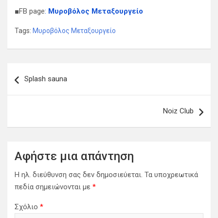
■FB page
:
Μυροβόλος Μεταξουργείο
Tags:
Μυροβόλος Μεταξουργείο
Π
Splash sauna
λ
ο
Noiz Club
ή
γ
η
Αφήστε μια απάντηση
σ
Η ηλ. διεύθυνση σας δεν δημοσιεύεται.
Τα υποχρεωτικά
η
πεδία σημειώνονται με
*
ά
Σχόλιο
*
ρ