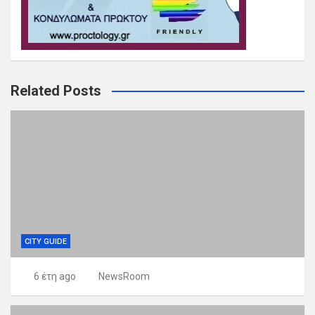
Related Posts
CITY GUIDE
6 έτη ago
NewsRoom