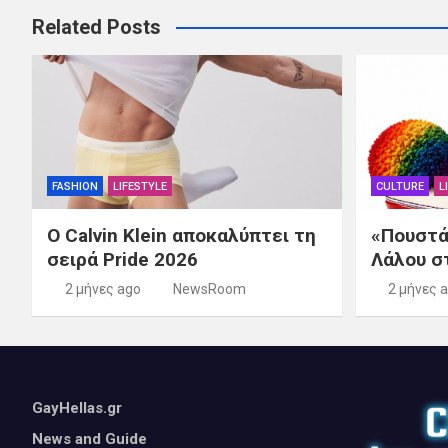
Related Posts
FASHION
LIFESTYLE
CULTURE
L
Ο Calvin Klein αποκαλύπτει τη
«Πουστά
σειρά Pride 2026
Λάλου σ
2 μήνες ago
NewsRoom
2 μήνες 
GayHellas.gr
News and Guide