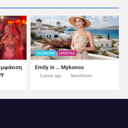
CELEBRITIES
LIFESTYLE
εμφάνιση
Emily in … Mykonos
ey
3 μήνες ago
NewsRoom