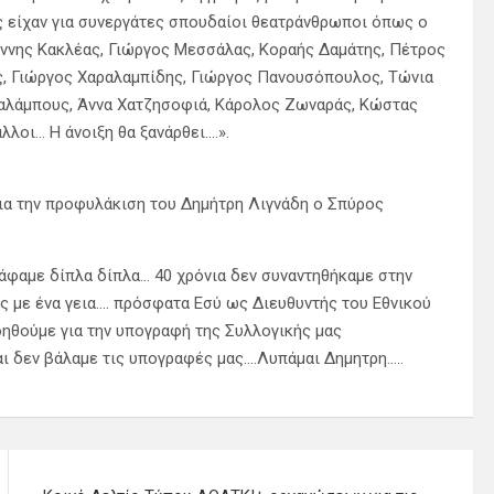
ας είχαν για συνεργάτες σπουδαίοι θεατράνθρωποι όπως ο
άννης Κακλέας, Γιώργος Μεσσάλας, Κοραής Δαμάτης, Πέτρος
ς, Γιώργος Χαραλαμπίδης, Γιώργος Πανουσόπουλος, Τώνια
ραλάμπους, Άννα Χατζησοφιά, Κάρολος Ζωναράς, Κώστας
λλοι… Η άνοιξη θα ξανάρθει….».
για την προφυλάκιση του Δημήτρη Λιγνάδη ο Σπύρος
φαμε δίπλα δίπλα… 40 χρόνια δεν συναντηθήκαμε στην
 με ένα γεια…. πρόσφατα Εσύ ως Διευθυντής του Εθνικού
ηθούμε για την υπογραφή της Συλλογικής μας
 δεν βάλαμε τις υπογραφές μας….Λυπάμαι Δημητρη…..