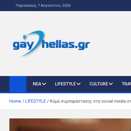
Skip
Παρασκευή, 7 Αυγούστου, 2026
to
content
gayhellas.gr – lgbt ne
lgbt news & guide
ΝΕΑ
LIFESTYLE
CULTURE
TRA
Home
LIFESTYLE
Κύμα συμπαράστασης στα social media στ