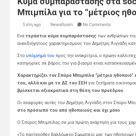
Κύμα συμπαράστασης στα soc
Μπιμπίλα για το “μέτριος ηθ
5 έτη ago
NewsRoom
No Comments
Ενα
τεράστιο κύμα συμπαράστασης
των ανθρώπων του
ανεκδιήγητους χαρακτηρισμούς του Δημήτρη Λιγνάδη κατ
Στο
υπόμνημά του
προς την ανακρίτρια, ο πρώην καλλιτεχ
κατηγορίες σε βάρος του για βιασμό είναι κατασκευασμέν
Χαρακτηρίζει τον Σπύρο Μπιμπίλα “μέτριο ηθοποιό” 
του, αλλά και με το ΔΣ του ΣΕΗ
για ζητήματα οικονομικ
βρίσκεται αξιοκρατικά στη θέση του προέδρου
.
Οι αναφορές αυτές του Δημήτρη Λιγνάδη στον Σπύρο Μπι
στο πρόσωπό του από ηθοποιούς και όχι μόνο
Ο Σπύρος Μπιμπίλας σε μια πρώτη ανάρτηση για τους χα
«Το πανταχόθεν βαλλόμενο Σωματείο μας των ηθοποιών 