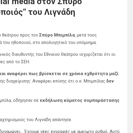
ial media στον Σπύρο
οποιός” του Λιγνάδη
 θεάτρου προς τον
Σπύρο Μπιμπίλα
, μετά τους
ά του ηθοποιού, στο απολογητικό του υπόμνημα.
νικός διευθυντής του Εθνικού Θεάτρου ισχυρίζεται ότι οι
ες από το ΣΕΗ.
και αναφέρει πως βρίσκεται σε χρόνια εχθρότητα μαζί
ής διαχείρισης. Αναφέρει επίσης ότι ο κ. Μπιμπίλας
δεν
μπίλα, οδήγησαν σε
εκδήλωση κύματος συμπαράστασης
ραχτηρισμούς του Λιγνάδη απάντησε
δυναμώνει… Έχουμε νέες εγγραφές με αμείωτο ρυθμό. Αυτό