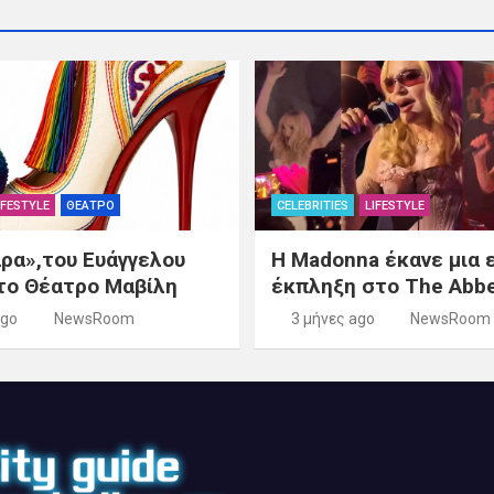
IFESTYLE
ΘΕΑΤΡΟ
CELEBRITIES
LIFESTYLE
ρα»,του Ευάγγελου
Η Madonna έκανε μια 
το Θέατρο Μαβίλη
έκπληξη στο The Abb
ago
NewsRoom
3 μήνες ago
NewsRoom