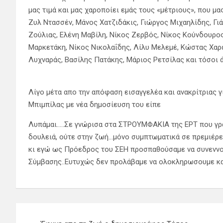
μας τιμά και μας χαροποίει εμάς τους «μέτριους», που μ
Ζυλ Ντασσέν, Μάνος Χατζιδάκις, Γιώργος Μιχαηλίδης, Γι
Ζούλιας, Ελένη Μαβίλη, Νίκος Ζερβός, Νίκος Κούνδουρο
Μαρκετάκη, Νίκος Νικολαΐδης, Λίλυ Μελεμέ, Κώστας Χα
Λυχναράς, Βασίλης Πατάκης, Μάριος Ρετσίλας και τόσοι ά
Λίγο μέτα απο την απόφαση εισαγγελέα και ανακρίτριας 
Μπιμπίλας με νέα δημοσίευση του είπε
Λυπάμαι…..Σε γνώρισα στα ΣΤΡΟΥΜΦΑΚΙΑ της ΕΡΤ που γρά
δουλειά, ούτε στην ζωή…μόνο συμπτωματικά σε πρεμιέρες
κι εγώ ως Πρόεδρος του ΣΕΗ προσπαθούσαμε να συνεννο
Σύμβασης..Ευτυχώς δεν προλάβαμε να ολοκληρωσουμε και
Πλοήγηση