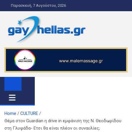
S
Παρασκευή, 7 Αυγούστου, 2026
k
i
p
t
o
gayhellas.gr – lgbt news and
lgbt news & guide
c
o
guide
n
t
e
n
t
Home
CULTURE
Θέμα στον Guardian η drive in εμφάνιση της Ν. Θεοδωρίδου
στη Γλυφάδα- Eτσι θα είναι πλέον οι συναυλίες;