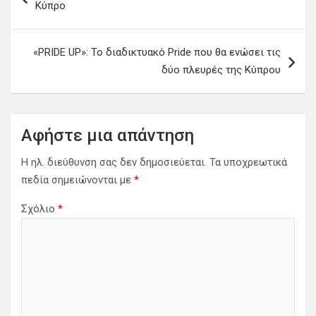
Κύπρο
ο
ή
«PRIDE UP»: Το διαδικτυακό Pride που θα ενώσει τις
γ
δύο πλευρές της Κύπρου
η
σ
η
Αφήστε μια απάντηση
ά
Η ηλ. διεύθυνση σας δεν δημοσιεύεται.
Τα υποχρεωτικά
ρ
πεδία σημειώνονται με
*
θ
Σχόλιο
*
ρ
ω
ν