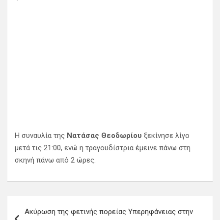
Η συναυλία της
Νατάσας Θεοδωρίου
ξεκίνησε λίγο
μετά τις 21:00, ενώ η τραγουδίστρια έμεινε πάνω στη
σκηνή πάνω από 2 ώρες.
Π
Aκύρωση της φετινής πορείας Υπερηφάνειας στην
λ