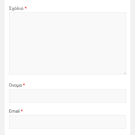
ω
Σχόλιο
*
ν
Όνομα
*
Email
*