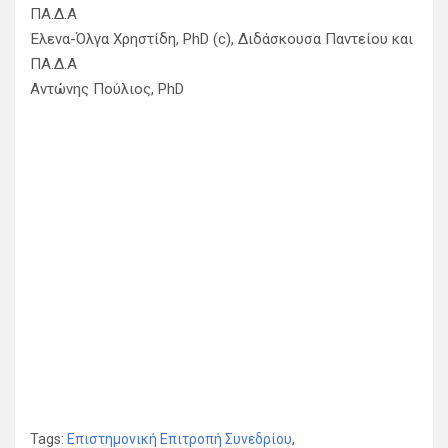
ΠΑ.Δ.Α
Έλενα-Όλγα Χρηστίδη, PhD (c), Διδάσκουσα Παντείου και
ΠΑ.Δ.Α
Αντώνης Πούλιος, PhD
Tags:
Επιστημονική Επιτροπή Συνεδρίου
,