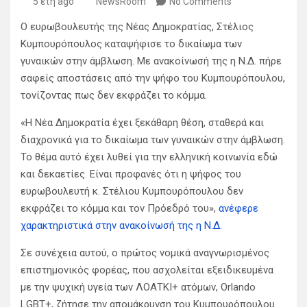
5 έτη ago
NewsRoom
No Comments
Ο ευρωβουλευτής της Νέας Δημοκρατίας, Στέλιος
Κυμπουρόπουλος καταψήφισε το δικαίωμα των
γυναικών στην άμβλωση. Με ανακοίνωσή της η Ν.Δ. πήρε
σαφείς αποστάσεις από την ψήφο του Κυμπουρόπουλου,
τονίζοντας πως δεν εκφράζει το κόμμα.
«Η Νέα Δημοκρατία έχει ξεκάθαρη θέση, σταθερά και
διαχρονικά για το δικαίωμα των γυναικών στην άμβλωση.
Το θέμα αυτό έχει λυθεί για την ελληνική κοινωνία εδώ
και δεκαετίες. Είναι προφανές ότι η ψήφος του
ευρωβουλευτή κ. Στέλιου Κυμπουρόπουλου δεν
εκφράζει το κόμμα και τον Πρόεδρό του»,
ανέφερε
χαρακτηριστικά στην ανακοίνωσή της η Ν.Δ.
Σε συνέχεια αυτού, o πρώτος νομικά αναγνωρισμένος
επιστημονικός φορέας, που ασχολείται εξειδικευμένα
με την ψυχική υγεία των ΛΟΑΤΚΙ+ ατόμων, Orlando
LGBT+, ζήτησε την απομάκρυνση του Κυμπουρόπουλου