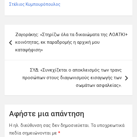
Στέλιος Κυμπουρόπουλος
Π
Ζαγοράκης: «Στηρίζω όλα τα δικαιώματα της ΛΟΑΤΚΙ+
λ
κοινότητας, εκ παραδρομής η αρχική μου
ο
καταψήφιση»
ή
γ
ΣΥΔ: «Συνεχίζεται ο αποκλεισμός των τρανς
η
προσώπων στους διαγωνισμούς εισαγωγής των
σωμάτων ασφαλείας».
σ
η
ά
Αφήστε μια απάντηση
ρ
θ
Η ηλ. διεύθυνση σας δεν δημοσιεύεται.
Τα υποχρεωτικά
πεδία σημειώνονται με
*
ρ