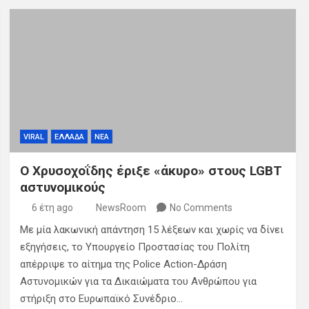
VIRAL
ΕΛΛΑΔΑ
ΝΕΑ
Ο Χρυσοχοΐδης έριξε «άκυρο» στους LGBT
αστυνομικούς
6 έτη ago
NewsRoom
No Comments
Με μία λακωνική απάντηση 15 λέξεων και χωρίς να δίνει
εξηγήσεις, το Υπουργείο Προστασίας του Πολίτη
απέρριψε το αίτημα της Police Action-Δράση
Αστυνομικών για τα Δικαιώματα του Ανθρώπου για
στήριξη στο Ευρωπαϊκό Συνέδριο…