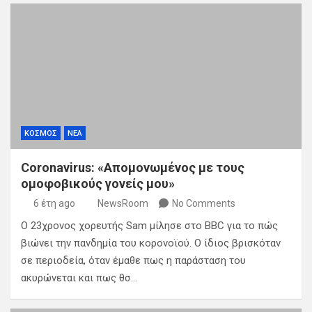
ΚΟΣΜΟΣ
ΝΕΑ
Coronavirus: «Απομονωμένος με τους
ομοφοβικούς γονείς μου»
6 έτη ago
NewsRoom
No Comments
Ο 23χρονος χορευτής Sam μίλησε στο BBC για το πώς
βιώνει την πανδημία του κορονοϊού. Ο ίδιος βρισκόταν
σε περιοδεία, όταν έμαθε πως η παράσταση του
ακυρώνεται και πως θσ…