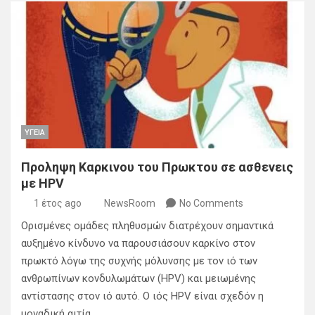
ΥΓΕΙΑ
Προληψη Καρκινου του Πρωκτου σε ασθενεις
με HPV
1 έτος ago
NewsRoom
No Comments
Ορισμένες ομάδες πληθυσμών διατρέχουν σημαντικά
αυξημένο κίνδυνο να παρουσιάσουν καρκίνο στον
πρωκτό λόγω της συχνής μόλυνσης με τον ιό των
ανθρωπίνων κονδυλωμάτων (HPV) και μειωμένης
αντίστασης στον ιό αυτό. O ιός HPV είναι σχεδόν η
μοναδική αιτία…