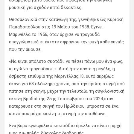
αδιαμφισβήτητο θρύλο που σφράγισε την ελληνική
μουσική για σχεδόν επτά δεκαετίες.
Θεσσαλονικιά στην καταγωγή της, γεννήθηκε ως Κυριακή
Παπαδοπούλου στις 19 Μαΐου του 1938. Εγινε…
Μαρινέλλα το 1956, όταν άρχισε να τραγουδά
επαγγελματικά κι έκτοτε σφράγισε την ψυχή κάθε γενιάς
που την άκουσε.
«Να είναι απόλυτο σκοτάδι, να πέσει πάνω μου ένα φως,
κι εγώ να τραγουδάω…»: Αυτή ήταν πάντα η μεγάλη, η
άσβεστη επιθυμία της Μαρινέλλας. Κι αυτό ακριβώς
έκανε για 68 ολόκληρα χρόνια, από την πρώτη στιγμή πού
πάτησε στη σκηνή, μέχρι την τελευταία, τη συγκλονιστική
εκείνη βραδιά της 25ης Σεπτεμβρίου του 2024,όταν
κατέρρευσε στη σκηνή του Ηρώδειου, μπροστά σε ένα
κοινό που μέχρι εκείνη τη στιγμή την αποθέωνε.
Ένα βαρύ εγκεφαλικό επεισόδιο έμελλε να είναι η αρχή
μιας σιωπηλής, δύσκολης διαδρομής.