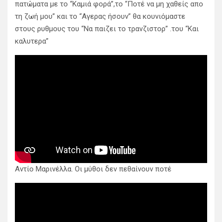
πατώματα με το “Καμιά φορά”,το “Ποτέ να μη χαθείς απο
τη ζωή μου” και το “Αγερας ήσουν” θα κουνιόμαστε
στους ρυθμους του “Να παιζει το τρανζιστορ” .του “Και
καλυτερα”
Αντίο Μαρινέλλα. Οι μύθοι δεν πεθαίνουν ποτέ