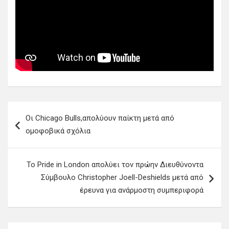
Π
Οι Chicago Bulls,απολύουν παίκτη μετά από
λ
ομοφοβικά σχόλια
ο
ή
Το Pride in London απολύει τον πρώην Διευθύνοντα
γ
Σύμβουλο Christopher Joell-Deshields μετά από
η
έρευνα για ανάρμοστη συμπεριφορά
σ
η