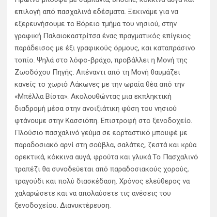
επιλογή από πασχαλινά εδέσματα. Ξεκινάμε για να
εξερευνήσουμε το Βόρειο τμήμα του νησιού, στην
γραφική Παλαιοκαστρίτσα ένας πραγματικός επίγειος
παράδεισος με έξι γραφικούς όρμους, και καταπράσινο
τοπίο. Ψηλά στο λόφο-βράχο, προβάλλει η Μονή της
Ζωοδόχου Πηγής. Απέναντι από τη Μονή θαυμάζει
κανείς το χωριό Λάκωνες με την ωραία θέα από την
«Μπέλλα Βίστα». Ακολουθώντας μια εκπληκτική
διαδρομή μέσα στην ανοιξιάτικη φύση του νησιού
φτάνουμε στην Κασσιόπη. Επιστροφή στο ξενοδοχείο.
Πλούσιο πασχαλινό γεύμα σε εορταστικό μπουφέ με
παραδοσιακό αρνί στη σούβλα, σαλάτες, ζεστά και κρύα
ορεκτικά, κόκκινα αυγά, φρούτα και γλυκά.Το Πασχαλινό
τραπέζι θα συνοδεύεται από παραδοσιακούς χορούς,
τραγούδι και πολύ διασκέδαση. Χρόνος ελεύθερος να
χαλαρώσετε και να απολαύσετε τις ανέσεις του
ξενοδοχείου. Διανυκτέρευση.