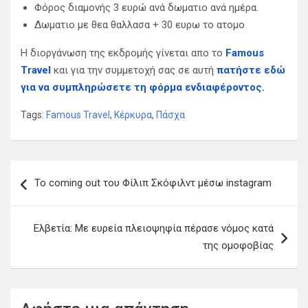
Φόρος διαμονής 3 ευρώ ανά δωματιο ανά ημέρα.
Δωματιο με θεα θαλλασα + 30 ευρω το ατομο
Η διοργάνωση της εκδρομής γίνεται απο το
Famous
Travel
και για την συμμετοχή σας σε αυτή
πατήστε εδώ
για να συμπληρώσετε τη φόρμα ενδιαφέροντος.
Tags:
Famous Travel
,
Κέρκυρα
,
Πάσχα
Π
To coming out του Φίλιπ Σκόφιλντ μέσω instagram
λ
ο
Ελβετία: Με ευρεία πλειοψηφία πέρασε νόμος κατά
ή
της ομοφοβίας
γ
η
σ