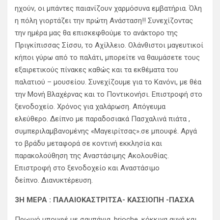
ηχούν, οι μπάντες παιανίζουν χαρμόσυνα εμβατήρια. Όλη
η πόλη γιορτάζει την πρώτη Ανάσταση!! Συνεχίζοντας
την ημέρα μας θα επισκεφθούμε το ανάκτορο της
Πριγκίπισσας Σίσσυ, το Αχίλλειο. Ολάνθιστοι μαγευτικοί
κήποι γύρω από το παλάτι, μπορείτε να θαυμάσετε τους
εξαιρετικούς πίνακες καθώς και τα εκθέματα του
παλατιού – μουσείου. Συνεχίζουμε για το Κανόνι, με θέα
την Μονή Βλαχέρνας και το Ποντικονήσι. Επιστροφή στο
ξενοδοχείο. Xρόνος για χαλάρωση. Απόγευμα
ελεύθερο. Δείπνο με παραδοσιακά Πασχαλινά πιάτα ,
συμπεριλαμβανομένης «Μαγειρίτσας».σε μπουφέ. Αργά
το βράδυ μεταφορά σε κοντινή εκκλησία και
παρακολούθηση της Αναστάσιμης Ακολουθίας.
Επιστροφή στο ξενοδοχείο και Αναστάσιμο
δείπνο. Διανυκτέρευση.
3Η ΜΕΡΑ : ΠΑΛΑΙΟΚAΣΤΡΙΤΣΑ- ΚΑΣΣΙΟΠΗ -ΠΑΣΧΑ
Πρωινό μπουφέ με σαμπάνια, brioche, κόκκινα αυγά και