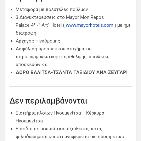
Μεταφορα με πολυτελές πούλμαν
3 Διανυκτερεύσεις στo Mayor Mon Repos
Palace 4* -” Art” Hotel (
www.mayorhotels.com
) με ημι
διατροφή
Αρχηγος – εκδρομης
Aσφάλιση προσωπικού ατυχήματος,
ιατροφαρμακευτικής περίθαλψης, απώλειες
αποσκευών κ.α.
ΔΩΡΟ ΒΑΛΙΤΣΑ-ΤΣΑΝΤΑ ΤΑΞΙΔΙΟΥ ΑΝΑ ΖΕΥΓΑΡΙ
Δεν περιλαμβάνονται
Εισιτήρια πλοίων Ηγουμενίτσα – Κέρκυρα –
Ηγουμενίτσα
Είσοδοι σε μουσεία και αξιοθέατα, ποτά,
φιλοδωρήματα και ότι αναφέρεται ως προαιρετικό