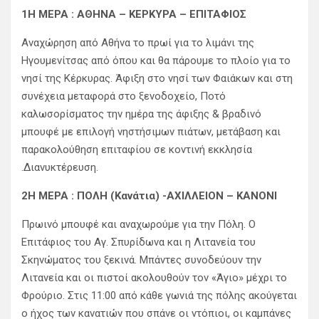
1Η ΜΕΡΑ : AΘΗΝΑ – ΚΕΡΚΥΡΑ –
EΠITAΦΙΟΣ
Αναχώρηση από Αθήνα το πρωί για το λιμάνι της
Ηγουμενίτσας από όπου και θα πάρουμε το πλοίο για το
νησί της Κέρκυρας. Άφιξη στο νησί των Φαιάκων και στη
συνέχεια μεταφορά στο ξενοδοχείο, Ποτό
καλωσορίσματος την ημέρα της άφιξης & βραδινό
μπουφέ με επιλογή νηστήσιμων πιάτων, μετάβαση και
παρακολούθηση επιταφίου σε κοντινή εκκλησία
.Διανυκτέρευση.
2Η ΜΕΡΑ : ΠΟΛΗ (Κανάτια) -ΑΧΙΛΛΕΙΟΝ – ΚΑΝΟΝΙ
Πρωινό μπουφέ και αναχωρούμε για την Πόλη. Ο
Επιτάφιος του Αγ. Σπυρίδωνα και η Λιτανεία του
Σκηνώματος του ξεκινά. Μπάντες συνοδεύουν την
Λιτανεία και οι πιστοί ακολουθούν τον «Άγιο» μέχρι το
Φρούριο. Στις 11:00 από κάθε γωνιά της πόλης ακούγεται
ο ήχος των κανατιών που σπάνε οι ντόπιοι, οι καμπάνες