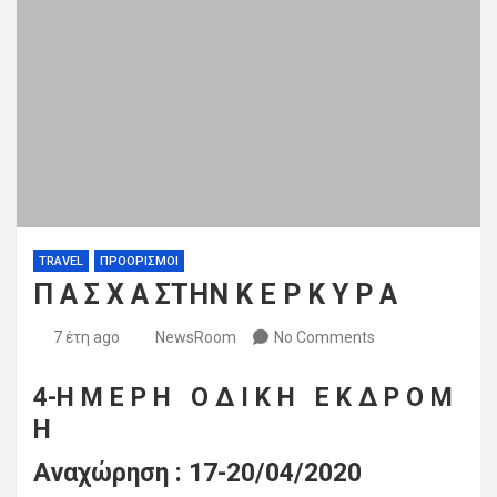
TRAVEL
ΠΡΟΟΡΙΣΜΟΙ
Π Α Σ Χ Α ΣΤΗΝ Κ Ε Ρ Κ Υ Ρ Α
7 έτη ago
NewsRoom
No Comments
4-H M E Ρ Η Ο Δ Ι Κ Η Ε Κ Δ Ρ Ο Μ
Η
Aναχώρηση : 17-20/04/2020