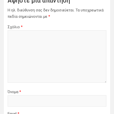
Αφήστε μια απάντηση
η
Η ηλ. διεύθυνση σας δεν δημοσιεύεται.
Τα υποχρεωτικά
ά
πεδία σημειώνονται με
*
ρ
Σχόλιο
*
θ
ρ
ω
ν
Όνομα
*
Email
*