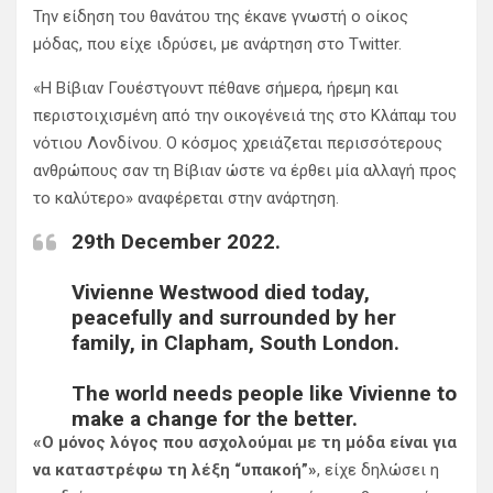
Την είδηση του θανάτου της έκανε γνωστή ο οίκος
μόδας, που είχε ιδρύσει, με ανάρτηση στο Twitter.
«Η Βίβιαν Γουέστγουντ πέθανε σήμερα, ήρεμη και
περιστοιχισμένη από την οικογένειά της στο Κλάπαμ του
νότιου Λονδίνου. Ο κόσμος χρειάζεται περισσότερους
ανθρώπους σαν τη Βίβιαν ώστε να έρθει μία αλλαγή προς
το καλύτερο» αναφέρεται στην ανάρτηση.
29th December 2022.
Vivienne Westwood died today,
peacefully and surrounded by her
family, in Clapham, South London.
The world needs people like Vivienne to
make a change for the better.
pic.twitter.com/YQwVixYUrV
«Ο μόνος λόγος που ασχολούμαι με τη μόδα είναι για
να καταστρέφω τη λέξη “υπακοή”»
, είχε δηλώσει η
— Vivienne Westwood