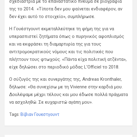
σχεδιάστρια με το επαναστατικό πνεύμα σε βιογραφία
(@FollowWestwood)
December 29,
της το 2014. «Τίποτα δεν μου φαίνεται ενδιαφέρον, αν
2022
δεν έχει αυτό το στοιχείο», συμπλήρωσε.
Η Γουέστγουντ εκμεταλλεύτηκε τη φήμη της για να
υπερασπιστεί ζητήματα όπως ο πυρηνικός αφοπλισμός
και να εκφράσει τη διαμαρτυρία της για τους
αντιτρομοκρατικούς νόμους και τις πολιτικές που
πλήττουν τους φτωχούς. «Πάντα είχα πολιτική ατζέντα»,
είχε δηλώσει στο περιοδικό μόδας L’Officiel το 2018.
Ο σύζυγός της και συνεργάτης της, Andreas Kronthaler,
δήλωσε: «Θα συνεχίσω με τη Vivienne στην καρδιά μου.
Δουλέψαμε μέχρι τέλους και μου έδωσε πολλά πράγματα
να ασχοληθώ. Σε ευχαριστώ αγάπη μου».
Tags:
Βίβιαν Γουεστγουντ