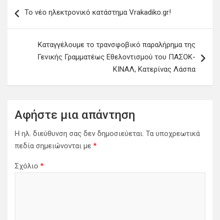
Π
To νέο ηλεκτρονικό κατάστημα Vrakadiko.gr!
λ
ο
Καταγγέλουμε το τρανσφοβικό παραλήρημα της
ή
Γενικής Γραμματέως Εθελοντισμού του ΠΑΣΟΚ-
γ
ΚΙΝΑΛ, Κατερίνας Λάσπα
η
σ
η
Αφήστε μια απάντηση
ά
Η ηλ. διεύθυνση σας δεν δημοσιεύεται.
Τα υποχρεωτικά
ρ
πεδία σημειώνονται με
*
θ
Σχόλιο
*
ρ
ω
ν