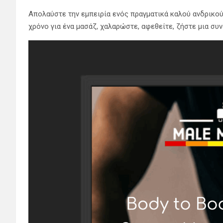
Απολαύστε την εμπειρία ενός πραγματικά καλού ανδρικού
χρόνο για ένα μασάζ, χαλαρώστε, αφεθείτε, ζήστε μια συν