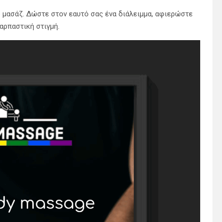
 μασάζ. Δώστε στον εαυτό σας ένα διάλειμμα, αφιερώστε
αρπαστική στιγμή.