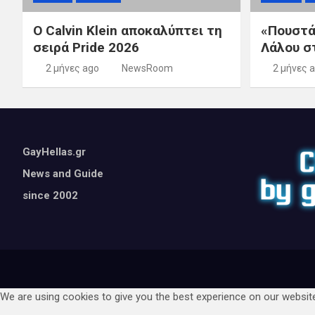
ά
ρ
Ο Calvin Klein αποκαλύπτει τη
«Πουστά
σειρά Pride 2026
Λάλου σ
θ
2 μήνες ago
NewsRoom
2 μήνες 
ρ
ω
ν
GayHellas.gr
News and Guide
since 2002
We are using cookies to give you the best experience on our websit