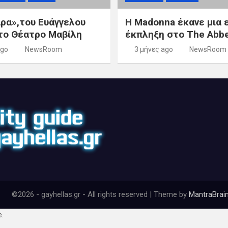
ρα»,του Ευάγγελου
Η Madonna έκανε μια 
το Θέατρο Μαβίλη
έκπληξη στο The Abb
ago
NewsRoom
3 μήνες ago
NewsRoom
©2026 - gayhellas.gr - All rights reserved | Theme by
MantraBrai
e.