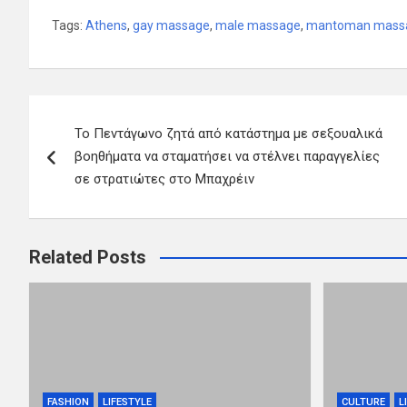
Tags:
Athens
,
gay massage
,
male massage
,
mantoman mass
Π
Το Πεντάγωνο ζητά από κατάστημα με σεξουαλικά
λ
βοηθήματα να σταματήσει να στέλνει παραγγελίες
ο
σε στρατιώτες στο Μπαχρέιν
ή
γ
Related Posts
η
σ
η
FASHION
LIFESTYLE
CULTURE
L