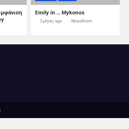
εμφάνιση
Emily in … Mykonos
ey
3 μήνες ago
NewsRoom
n