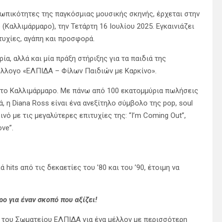
σωπικότητες της παγκόσμιας μουσικής σκηνής, έρχεται στην
(Καλλιμάρμαρο), την Τετάρτη 16 Ιουλίου 2025. Εγκαινιάζει
τυχίες, αγάπη και προσφορά.
ία, αλλά και μία πράξη στήριξης για τα παιδιά της
ύλλογο «ΕΛΠΙΔΑ – Φίλων Παιδιών με Καρκίνο».
 στο Καλλιμάρμαρο. Με πάνω από 100 εκατομμύρια πωλήσεις
 η Diana Ross είναι ένα ανεξίτηλο σύμβολο της pop, soul
νό με τις μεγαλύτερες επιτυχίες της: “I’m Coming Out”,
ove”.
hits από τις δεκαετίες του ’80 και του ’90, έτοιμη να
ο για έναν σκοπό που αξίζει!
α του Σωματείου ΕΛΠΙΔΑ για ένα μέλλον με περισσότερη