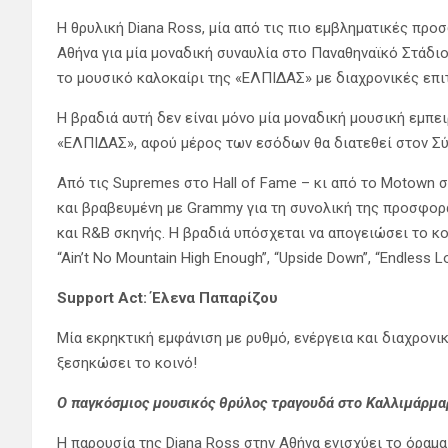
Η θρυλική Diana Ross, μία από τις πιο εμβληματικές προ
Αθήνα για μία μοναδική συναυλία στο Παναθηναϊκό Στάδιο 
το μουσικό καλοκαίρι της «ΕΛΠΙΔΑΣ» με διαχρονικές επι
Η βραδιά αυτή δεν είναι μόνο μία μοναδική μουσική εμπειρ
«ΕΛΠΙΔΑΣ», αφού μέρος των εσόδων θα διατεθεί στον Σ
Από τις Supremes στο Hall of Fame – κι από το Motown
και βραβευμένη με Grammy για τη συνολική της προσφορά,
και R&B σκηνής. Η βραδιά υπόσχεται να απογειώσει το κοι
“Ain’t No Mountain High Enough”, “Upside Down”, “Endless L
Support Act: Έλενα Παπαρίζου
Μία εκρηκτική εμφάνιση με ρυθμό, ενέργεια και διαχρονικά 
ξεσηκώσει το κοινό!
Ο παγκόσμιος μουσικός θρύλος τραγουδά στο Καλλιμάρμαρ
Η παρουσία της Diana Ross στην Αθήνα ενισχύει το όραμ