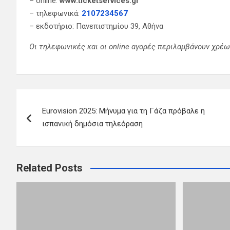
– online:
www.ticketservices.gr
– τηλεφωνικά:
2107234567
– εκδοτήριο: Πανεπιστημίου 39, Αθήνα
Οι τηλεφωνικές και οι online αγορές περιλαμβάνουν χρέω
Π
Eurovision 2025: Μήνυμα για τη Γάζα πρόβαλε η
λ
ισπανική δημόσια τηλεόραση
ο
ή
Related Posts
γ
η
σ