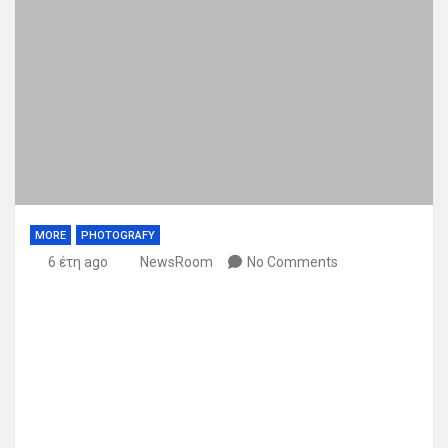
MORE
PHOTOGRAFY
6 έτη ago
NewsRoom
No Comments