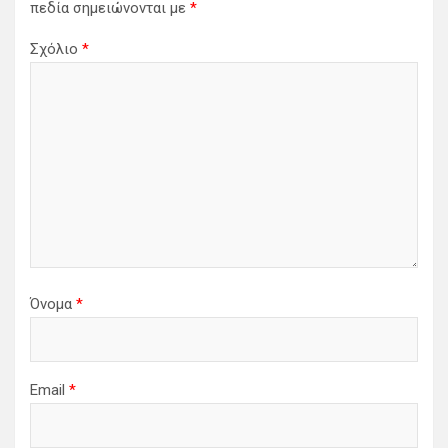
πεδία σημειώνονται με
*
ά
Σχόλιο
*
ρ
θ
ρ
ω
ν
Όνομα
*
Email
*