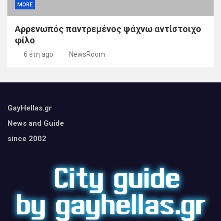
MORE
Αρρενωπός παντρεμένος ψάχνω αντίστοιχο
φίλο
6 έτη ago
NewsRoom
GayHellas.gr
News and Guide
since 2002