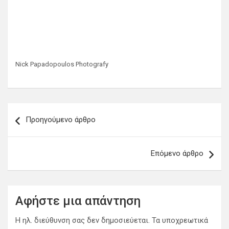
Nick Papadopoulos Photografy
Π
Προηγούμενο άρθρο
λ
ο
Επόμενο άρθρο
ή
γ
η
Αφήστε μια απάντηση
σ
Η ηλ. διεύθυνση σας δεν δημοσιεύεται.
Τα υποχρεωτικά
η