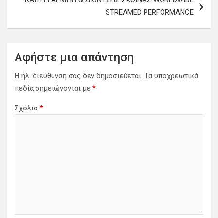
ΚΑΙΤΗ ΓΑΡΜΠΗ & ΔΙΟΝΥΣΗΣ ΣΧΟΙΝΑΣ WORLDWIDE
γ
STREAMED PERFORMANCE
η
σ
η
Αφήστε μια απάντηση
ά
Η ηλ. διεύθυνση σας δεν δημοσιεύεται.
Τα υποχρεωτικά
ρ
πεδία σημειώνονται με
*
θ
Σχόλιο
*
ρ
ω
ν