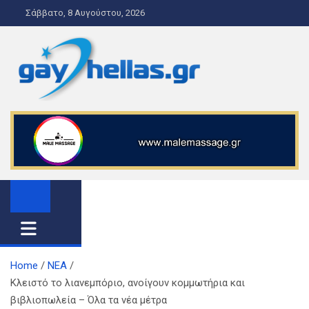
S
Σάββατο, 8 Αυγούστου, 2026
k
i
p
t
o
gayhellas.gr – lgbt news and
lgbt news & guide
c
o
guide
n
t
e
n
t
Home
ΝΕΑ
Κλειστό το λιανεμπόριο, ανοίγουν κομμωτήρια και
βιβλιοπωλεία – Όλα τα νέα μέτρα