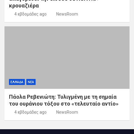
κρουαζιέρα
4 εβδομάδες ago
NewsRoom
ΕΛΛΑΔΑ
ΝΕΑ
Πάολα Ρεβενιώτη: Τυλιγμένη με τη σημαία
του ουράνιου τόξου στο «τελευταίο αντίο»
4 εβδομάδες ago
NewsRoom