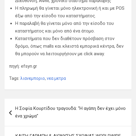
Διεύθυνση, ΑΦΜ, χρονικό διάστημα παραλαβής
Η πληρωμή θα γίνεται μόνο ηλεκτρονική ή και με POS
έξω από την είσοδο του καταστήματος.
Η παραλαβή θα γίνεται μόνο από την είσοδο του
καταστήματος και μόνο από ένα άτομο.
Καταστήματα που δεν διαθέτουν πρόσβαση στον
δρόμο, όπως malls και κλειστά εμπορικά κέντρα, δεν
θα μπορούν να λειτουργήσουν με click away.
πηγή: efsyn.gr
Tags:
λιανεμποριο
,
νεα μετρα
Π
Η Σοφία Κουρτίδου τραγουδά: “Η αγάπη δεν έχει μόνο
λ
ένα χρώμα”
ο
ή