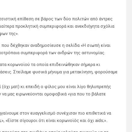
τσιστική επίθεση σε βάρος των δύο πολιτών από άντρες
ιδιαίτερα προκλητική συμπεριφορά και ανεκδιήγητα σχόλια
φων της».
η που δέχθηκαν αναδημοσίευσε η σελίδα «Η σιωπή είναι
ποτρόπαια συμπεριφορά των ανδρών της αστυνομίας.
ατα κορωνοϊού τα οποία επιδεινώθηκαν σήμερα κι
τάσεις. Στείλαμε φυσικά μήνυμα για μετακίνηση, φορούσαμε
.
(όχι ματ) κι επειδή ο φίλος μου είναι λίγο θηλυπρεπής
αν να μας ειρωνεύονται ομοφοβικά «για που το βάλατε
ηγαίνουμε στον ευαγγελισμό συνέχισαν πιο επιθετικά να
, «Είστε σίγουροι ότι είναι κορωνοϊός και όχι aids;»..