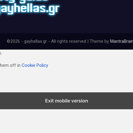
©2026 - gayhellas.gr - All rights reserved | Theme by
MantraBrai
e.
them off in
Cookie Policy
Exit mobile version