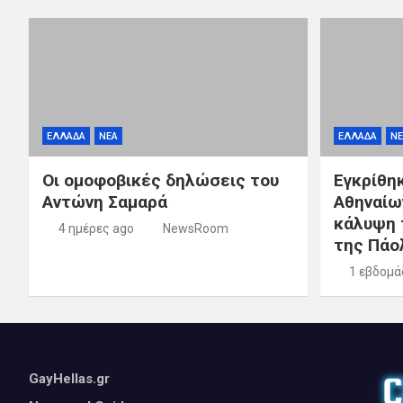
ΕΛΛΑΔΑ
ΝΕΑ
ΕΛΛΑΔΑ
ΝΕ
Οι ομοφοβικές δηλώσεις του
Εγκρίθη
Αντώνη Σαμαρά
Αθηναίω
κάλυψη 
4 ημέρες ago
NewsRoom
της Πάο
1 εβδομά
GayHellas.gr