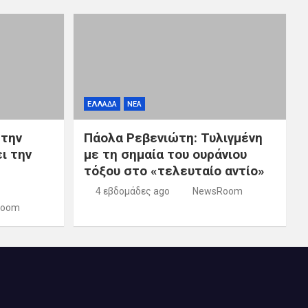
ΕΛΛΑΔΑ
ΝΕΑ
 την
Πάολα Ρεβενιώτη: Τυλιγμένη
ι την
με τη σημαία του ουράνιου
τόξου στο «τελευταίο αντίο»
4 εβδομάδες ago
NewsRoom
Room