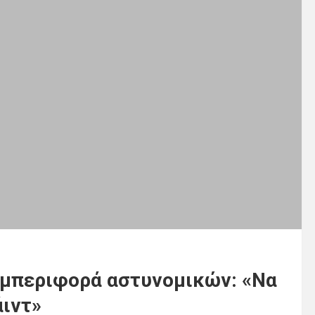
υμπεριφορά αστυνομικών: «Να
ιντ»