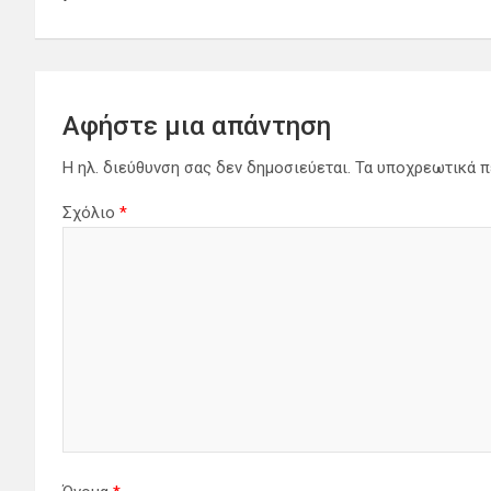
λ
ο
ή
Αφήστε μια απάντηση
γ
Η ηλ. διεύθυνση σας δεν δημοσιεύεται.
Τα υποχρεωτικά π
η
Σχόλιο
*
σ
η
ά
ρ
θ
ρ