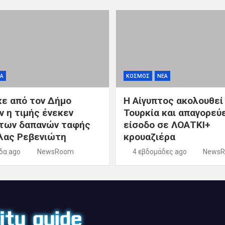
Α
ΚΟΣΜΟΣ
ΝΕΑ
κε από τον Δήμο
Η Αίγυπτος ακολουθεί
ν η τιμής ένεκεν
Τουρκία και απαγορεύε
των δαπανών ταφής
είσοδο σε ΛΟΑΤΚΙ+
λας Ρεβενιώτη
κρουαζιέρα
δα ago
NewsRoom
4 εβδομάδες ago
News