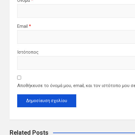
Όνομα
*
ω
ν
Email
*
Ιστότοπος
Αποθήκευσε το όνομά μου, email, και τον ιστότοπο μου σ
Related Posts