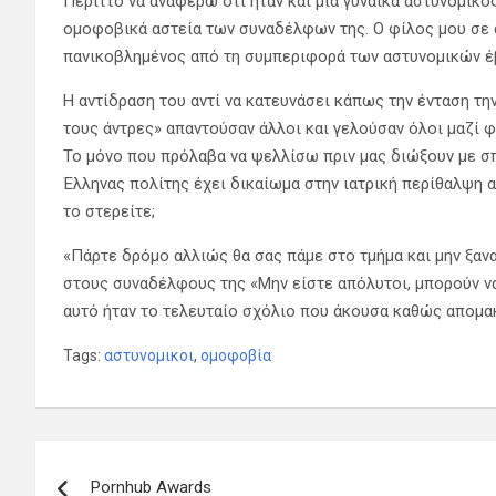
Περιττό να αναφέρω ότι ήταν και μία γυναίκα αστυνομικ
ομοφοβικά αστεία των συναδέλφων της. Ο φίλος μου σε 
πανικοβλημένος από τη συμπεριφορά των αστυνομικών έβ
Η αντίδραση του αντί να κατευνάσει κάπως την ένταση την
τους άντρες» απαντούσαν άλλοι και γελούσαν όλοι μαζί 
Το μόνο που πρόλαβα να ψελλίσω πριν μας διώξουν με σπ
Έλληνας πολίτης έχει δικαίωμα στην ιατρική περίθαλψη α
το στερείτε;
«Πάρτε δρόμο αλλιώς θα σας πάμε στο τμήμα και μην ξα
στους συναδέλφους της «Μην είστε απόλυτοι, μπορούν ν
αυτό ήταν το τελευταίο σχόλιο που άκουσα καθώς απομα
Tags:
αστυνομικοι
,
ομοφοβία
Π
Pornhub Awards