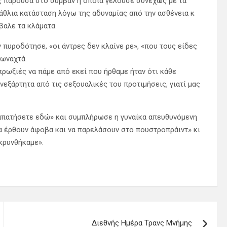
ός παρούσα στο συμβάν η οποία γελούσε συνεχώς με τα
άθλια κατάσταση λόγω της αδυναμίας από την ασθένεια κ
αλε τα κλάματα.
 πυροδότησε, «οι άντρες δεν κλαίνε ρε», «που τους είδες
φωναχτά.
ρωξιές να πάμε από εκεί που ήρθαμε ήταν ότι κάθε
νεξάρτητα από τις σεξουαλικές του προτιμήσεις, γιατί μας
ναπατήσετε εδώ» και συμπλήρωσε η γυναίκα απευθυνόμενη
α έρθουν άφοβα και να παρελάσουν στο πουστροπράιντ» κι
κρυνθήκαμε».
Διεθνής Ημέρα Τρανς Μνήμης