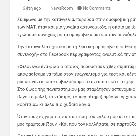
6 έτη ago
NewsRoom
No Comments
Σύμφωνα με την καταγγελία, παρούσα στην ομοφοβική ρα
των ΜΑΤ, ήταν και μία γυναίκα αστυνομικός, η οποία με 
«γελούσε συνεχώς με τα ομοφοβικά αστεία των συναδέλ
Την καταγγελία σχετικά με τη λεκτική ομοφοβική επίθεσ
συνενοχή» στο Facebook περιγράφοντας αναλυτικά την α
«Φιλοξενώ ένα φίλο ο οποίος παρουσίασε χθες συμπτώμ
αποφασίσαμε να πάμε στον ευαγγελισμό για τεστ και εξε
μάσκα, γάντια και κουβαλούσαμε το αντισηπτικό στο χέρι
Στο ύψος της πανεπιστημίου μας σταμάτησαν αστυνομικοί 
(λίγο το μαλλί, το ντύσιμο, το περπάτημα) αμέσως άρχισ
κορίτσια;» κι άλλα πιο χυδαία λόγια.
Όταν τους εξήγησα την κατάσταση του φίλου μου κι ότι π
μας τραμπουκίζουν. «Και που τον κολλήσατε, σε παρτούζα;»